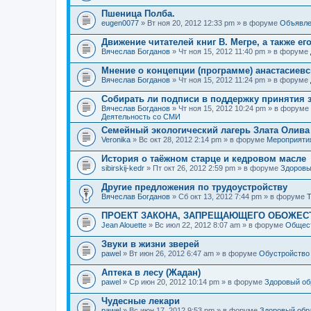
Пшеница Полба.
eugen0077
» Вт ноя 20, 2012 12:33 pm » в форуме
Объявле
Движение читателей книг В. Мегре, а также ег
Вячеслав Богданов
» Чт ноя 15, 2012 11:40 pm » в форуме
Мнение о концепции (программе) анастасиев
Вячеслав Богданов
» Чт ноя 15, 2012 11:24 pm » в форуме
Собирать ли подписи в поддержку принятия 
Вячеслав Богданов
» Чт ноя 15, 2012 10:24 pm » в форуме
Деятельность со СМИ
Семейный экологический лагерь Злата Олива
Veronika
» Вс окт 28, 2012 2:14 pm » в форуме
Мероприяти
История о таёжном старце и кедровом масле
sibirskij-kedr
» Пт окт 26, 2012 2:59 pm » в форуме
Здоровы
Другие предложения по трудоустройству
Вячеслав Богданов
» Сб окт 13, 2012 7:44 pm » в форуме
Т
ПРОЕКТ ЗАКОНА, ЗАПРЕЩАЮЩЕГО ОБОЖЕС
Jean Alouette
» Вс июл 22, 2012 8:07 am » в форуме
Общест
Звуки в жизни зверей
pawel
» Вт июн 26, 2012 6:47 am » в форуме
Обустройство
Аптека в лесу (Жадан)
pawel
» Ср июн 20, 2012 10:14 pm » в форуме
Здоровый об
Чудесные лекари
pawel
» Вс июн 17, 2012 9:53 pm » в форуме
Здоровый обр