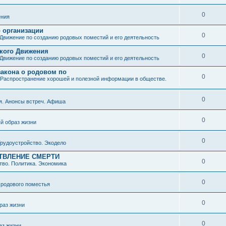
0
ния
о организации
0
Движение по созданию родовых поместий и его деятельность
ского Движения
0
Движение по созданию родовых поместий и его деятельность
закона о родовом по
0
Распространение хорошей и полезной информации в обществе.
0
я. Анонсы встреч. Афиша
0
й образ жизни
0
рудоустройство. Экодело
ТВЛЕНИЕ СМЕРТИ
0
во. Политика. Экономика
0
 родового поместья
0
раз жизни
0
аз жизни