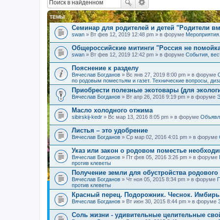
ТЕМЫ
Семинар для родителей и детей "Родители вм
swan
» Вт фев 12, 2019 12:48 pm » в форуме
Мероприятия
Общероссийские митинги "Россия не помойк
swan
» Вт фев 12, 2019 12:42 pm » в форуме
События, вес
Пояснение к разделу
Вячеслав Богданов
» Вс янв 27, 2019 8:00 pm » в форуме
по родовым поместьям и газет. Технические вопросы, диз
Приобрести полезные экотовары (для экологи
Вячеслав Богданов
» Вт апр 26, 2016 9:19 pm » в форуме
Масло холодного отжима
sibirskij-kedr
» Вс мар 13, 2016 8:05 pm » в форуме
Объявл
Листья – это удобрение
Вячеслав Богданов
» Ср мар 02, 2016 4:01 pm » в форуме
Указ или закон о родовом поместье необход
Вячеслав Богданов
» Пт фев 05, 2016 3:26 pm » в форуме
против клеветы
Получение земли для обустройства родового
Вячеслав Богданов
» Чт ноя 05, 2015 8:34 pm » в форуме
П
против клеветы
Красный перец. Подорожник. Чеснок. Имбирь
Вячеслав Богданов
» Вт июн 30, 2015 8:44 pm » в форуме
Соль жизни - удивительные целительные сво