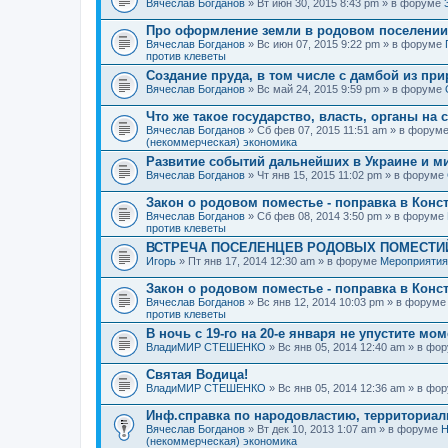
Вячеслав Богданов
» Вт июн 30, 2015 8:43 pm » в форуме
Про оформление земли в родовом поселении
Вячеслав Богданов
» Вс июн 07, 2015 9:22 pm » в форуме
против клеветы
Создание пруда, в том числе с дамбой из пр
Вячеслав Богданов
» Вс май 24, 2015 9:59 pm » в форуме
Что же такое государство, власть, органы на
Вячеслав Богданов
» Сб фев 07, 2015 11:51 am » в форум
(некоммерческая) экономика
Развитие событий дальнейших в Украине и м
Вячеслав Богданов
» Чт янв 15, 2015 11:02 pm » в форуме
Закон о родовом поместье - поправка в Конс
Вячеслав Богданов
» Сб фев 08, 2014 3:50 pm » в форуме
против клеветы
ВСТРЕЧА ПОСЕЛЕНЦЕВ РОДОВЫХ ПОМЕСТИЙ
Игорь
» Пт янв 17, 2014 12:30 am » в форуме
Мероприятия
Закон о родовом поместье - поправка в Конс
Вячеслав Богданов
» Вс янв 12, 2014 10:03 pm » в форум
против клеветы
В ночь с 19-го на 20-е января не упустите мо
ВладиМИР СТЕШЕНКО
» Вс янв 05, 2014 12:40 am » в фо
Святая Водица!
ВладиМИР СТЕШЕНКО
» Вс янв 05, 2014 12:36 am » в фо
Инф.справка по народовластию, территориа
Вячеслав Богданов
» Вт дек 10, 2013 1:07 am » в форуме
Н
(некоммерческая) экономика