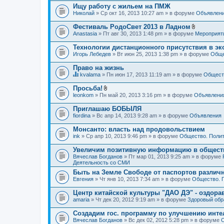
Ищу работу с жильем на ПМЖ
Николай
» Ср окт 16, 2013 10:27 am » в форуме
Объявлен
Фестиваль РодоСвет 2013 в Ладном
В
Anastasia
» Пт авг 30, 2013 1:48 pm » в форуме
Мероприят
л
о
Технологии дистанционного присутствия в эк
ж
Игорь Лебедев
» Вт июн 25, 2013 1:38 pm » в форуме
Обще
е
н
Право на жизнь
и
я
kvalama
» Пн июн 17, 2013 11:19 am » в форуме
Обществ
Д
а
Просьба!
н
В
leonkom
» Пн май 20, 2013 3:16 pm » в форуме
Объявлени
н
л
а
о
Приглашаю БОБЫЛЯ
я
ж
fiordina
т
» Вс апр 14, 2013 9:28 am » в форуме
Объявления
е
е
н
м
Монсанто: власть над продовольствием
и
а
я
ink
» Ср апр 10, 2013 9:46 pm » в форуме
Общество. Полит
с
о
Увеличим позитивную информацию в общест
д
Вячеслав Богданов
» Пт мар 01, 2013 9:25 am » в форуме
е
Деятельность со СМИ
р
ж
Быть на Земле Свободе от паспортов различ
и
Евгения
» Чт янв 10, 2013 7:34 am » в форуме
Общество. 
т
о
Центр китайской культуры "ДАО ДЭ" - оздор
п
amaria
р
» Чт дек 20, 2012 9:19 am » в форуме
Здоровый обр
о
с
Создадим гос. программу по улучшению инте
.
Вячеслав Богданов
» Вс дек 02, 2012 5:28 pm » в форуме
О