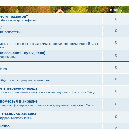
ОТВЕТЫ
есто гаджетов"
0
. Анонсы встреч. Афиша
а"
0
ти, репортажи
0
Образ эл. страницы портала «Быть добру», Информационной базы
айн
и сознания, души, тела)
0
Экоярмарка
0
ения
0
Обустройство родового поместья
им в первую очередь
0
Правовые (юридические) вопросы по родовому поместью. Защита
 поместья в Украине
0
равовые (юридические) вопросы по родовому поместью. Защита
. Реальное лечение
0
Здоровый образ жизни
йства
0