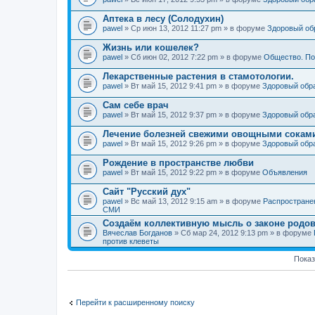
Аптека в лесу (Солодухин)
pawel
» Ср июн 13, 2012 11:27 pm » в форуме
Здоровый об
Жизнь или кошелек?
pawel
» Сб июн 02, 2012 7:22 pm » в форуме
Общество. По
Лекарственные растения в стамотологии.
pawel
» Вт май 15, 2012 9:41 pm » в форуме
Здоровый обр
Сам себе врач
pawel
» Вт май 15, 2012 9:37 pm » в форуме
Здоровый обр
Лечение болезней свежими овощными сокам
pawel
» Вт май 15, 2012 9:26 pm » в форуме
Здоровый обр
Рождение в пространстве любви
pawel
» Вт май 15, 2012 9:22 pm » в форуме
Объявления
Сайт "Русский дух"
pawel
» Вс май 13, 2012 9:15 am » в форуме
Распростране
СМИ
Создаём коллективную мысль о законе родов
Вячеслав Богданов
» Сб мар 24, 2012 9:13 pm » в форуме
против клеветы
Показ
Перейти к расширенному поиску