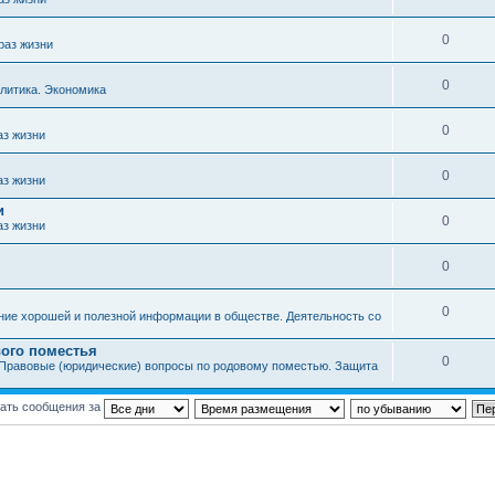
0
раз жизни
0
литика. Экономика
0
аз жизни
0
аз жизни
и
0
аз жизни
0
0
ние хорошей и полезной информации в обществе. Деятельность со
ого поместья
0
Правовые (юридические) вопросы по родовому поместью. Защита
ать сообщения за