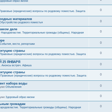
Здоровый образ жизни
0
Правовые (юридические) вопросы по родовому поместью. Защита
иродных материалов
0
Обустройство родового поместья
 самом деле
0
е
Народовластие. Территориальные громады (общины). Народная
ире
0
События, вести, репортажи
титуцию страны
0
Правовые (юридические) вопросы по родовому поместью. Защита
 25 ЯНВАРЯ
0
. Анонсы встреч. Афиша
титуцию страны
0
е
Правовые (юридические) вопросы по родовому поместью. Защита
мент набора воды
0
руме
Объявления
0
руме
Здоровый образ жизни
льным громадам
0
ародовластие. Территориальные громады (общины). Народная