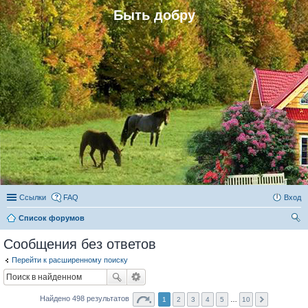
Быть добру
Ссылки
FAQ
Вход
Список форумов
ои
Сообщения без ответов
ск
Перейти к расширенному поиску
Найдено 498 результатов
1
2
3
4
5
…
10