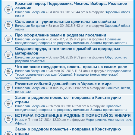
Красный перец. Подорожник. Чеснок. Имбирь. Реальное
лечение
Вячеслав Богданов
» Вт июн 30, 2015 8:44 pm » в форуме
Здоровый образ
жизни
Соль жизни - удивительные целительные свойства
Вячеслав Богданов
» Вт июн 30, 2015 8:43 pm » в форуме
Здоровый образ
жизни
Про оформление земли в родовом поселении
Вячеслав Богданов
» Вс июн 07, 2015 9:22 pm » в форуме
Правовые
(юридические) вопросы по родовому поместью. Защита против клеветы
Создание пруда, в том числе с дамбой из природных
материалов
Вячеслав Богданов
» Вс май 24, 2015 9:59 pm » в форуме
Обустройство
родового поместья
Что же такое государство, власть, органы на самом деле
Вячеслав Богданов
» Сб фев 07, 2015 11:51 am » в форуме
Народовластие.
Территориальные громады (общины). Народная (некоммерческая)
экономика
Развитие событий дальнейших в Украине и мире
Вячеслав Богданов
» Чт янв 15, 2015 11:02 pm » в форуме
События, вести,
репортажи
Закон о родовом поместье - поправка в Конституцию
страны
Вячеслав Богданов
» Сб фев 08, 2014 3:50 pm » в форуме
Правовые
(юридические) вопросы по родовому поместью. Защита против клеветы
ВСТРЕЧА ПОСЕЛЕНЦЕВ РОДОВЫХ ПОМЕСТИЙ 25 ЯНВАРЯ
Игорь
» Пт янв 17, 2014 12:30 am » в форуме
Мероприятия. Анонсы встреч.
Афиша
Закон о родовом поместье - поправка в Конституцию
страны