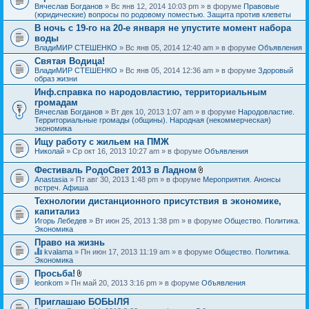
Вячеслав Богданов
» Вс янв 12, 2014 10:03 pm » в форуме
Правовые
(юридические) вопросы по родовому поместью. Защита против клеветы
В ночь с 19-го на 20-е января не упустите момент набора
воды
ВладиМИР СТЕШЕНКО
» Вс янв 05, 2014 12:40 am » в форуме
Объявления
Святая Водица!
ВладиМИР СТЕШЕНКО
» Вс янв 05, 2014 12:36 am » в форуме
Здоровый
образ жизни
Инф.справка по народовластию, территориальным
громадам
Вячеслав Богданов
» Вт дек 10, 2013 1:07 am » в форуме
Народовластие.
Территориальные громады (общины). Народная (некоммерческая)
экономика
Ищу работу с жильем на ПМЖ
Николай
» Ср окт 16, 2013 10:27 am » в форуме
Объявления
Фестиваль РодоСвет 2013 в Ладном
В
Anastasia
» Пт авг 30, 2013 1:48 pm » в форуме
Мероприятия. Анонсы
л
встреч. Афиша
о
Технологии дистанционного присутствия в экономике,
ж
капитализ
е
н
Игорь Лебедев
» Вт июн 25, 2013 1:38 pm » в форуме
Общество. Политика.
и
Экономика
я
Право на жизнь
kvalama
» Пн июн 17, 2013 11:19 am » в форуме
Общество. Политика.
Д
Экономика
а
Просьба!
н
В
leonkom
» Пн май 20, 2013 3:16 pm » в форуме
Объявления
н
л
а
о
я
Приглашаю БОБЫЛЯ
ж
т