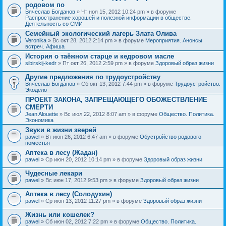
родовом по
Вячеслав Богданов
» Чт ноя 15, 2012 10:24 pm » в форуме
Распространение хорошей и полезной информации в обществе.
Деятельность со СМИ
Семейный экологический лагерь Злата Олива
Veronika
» Вс окт 28, 2012 2:14 pm » в форуме
Мероприятия. Анонсы
встреч. Афиша
История о таёжном старце и кедровом масле
sibirskij-kedr
» Пт окт 26, 2012 2:59 pm » в форуме
Здоровый образ жизни
Другие предложения по трудоустройству
Вячеслав Богданов
» Сб окт 13, 2012 7:44 pm » в форуме
Трудоустройство.
Экодело
ПРОЕКТ ЗАКОНА, ЗАПРЕЩАЮЩЕГО ОБОЖЕСТВЛЕНИЕ
СМЕРТИ
Jean Alouette
» Вс июл 22, 2012 8:07 am » в форуме
Общество. Политика.
Экономика
Звуки в жизни зверей
pawel
» Вт июн 26, 2012 6:47 am » в форуме
Обустройство родового
поместья
Аптека в лесу (Жадан)
pawel
» Ср июн 20, 2012 10:14 pm » в форуме
Здоровый образ жизни
Чудесные лекари
pawel
» Вс июн 17, 2012 9:53 pm » в форуме
Здоровый образ жизни
Аптека в лесу (Солодухин)
pawel
» Ср июн 13, 2012 11:27 pm » в форуме
Здоровый образ жизни
Жизнь или кошелек?
pawel
» Сб июн 02, 2012 7:22 pm » в форуме
Общество. Политика.