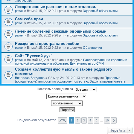
Экономика
Лекарственные растения в стамотологии.
pawel
» Вт май 15, 2012 9:41 pm » в форуме
Здоровый образ жизни
Сам себе врач
pawel
» Вт май 15, 2012 9:37 pm » в форуме
Здоровый образ жизни
Лечение болезней свежими овощными соками
pawel
» Вт май 15, 2012 9:26 pm » в форуме
Здоровый образ жизни
Рождение в пространстве любви
pawel
» Вт май 15, 2012 9:22 pm » в форуме
Объявления
Сайт "Русский дух"
pawel
» Вс май 13, 2012 9:15 am » в форуме
Распространение хорошей и
полезной информации в обществе. Деятельность со СМИ
Создаём коллективную мысль о законе родового
поместья
Вячеслав Богданов
» Сб мар 24, 2012 9:13 pm » в форуме
Правовые
(юридические) вопросы по родовому поместью. Защита против клеветы
Показать сообщения за
Найдено 498 результатов
1
2
3
4
5
…
10
Перейти