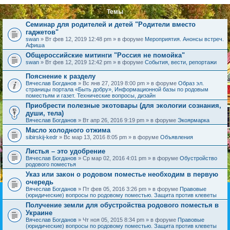
Темы
Семинар для родителей и детей "Родители вместо
гаджетов"
swan
» Вт фев 12, 2019 12:48 pm » в форуме
Мероприятия. Анонсы встреч.
Афиша
Общероссийские митинги "Россия не помойка"
swan
» Вт фев 12, 2019 12:42 pm » в форуме
События, вести, репортажи
Пояснение к разделу
Вячеслав Богданов
» Вс янв 27, 2019 8:00 pm » в форуме
Образ эл.
страницы портала «Быть добру», Информационной базы по родовым
поместьям и газет. Технические вопросы, дизайн
Приобрести полезные экотовары (для экологии сознания,
души, тела)
Вячеслав Богданов
» Вт апр 26, 2016 9:19 pm » в форуме
Экоярмарка
Масло холодного отжима
sibirskij-kedr
» Вс мар 13, 2016 8:05 pm » в форуме
Объявления
Листья – это удобрение
Вячеслав Богданов
» Ср мар 02, 2016 4:01 pm » в форуме
Обустройство
родового поместья
Указ или закон о родовом поместье необходим в первую
очередь
Вячеслав Богданов
» Пт фев 05, 2016 3:26 pm » в форуме
Правовые
(юридические) вопросы по родовому поместью. Защита против клеветы
Получение земли для обустройства родового поместья в
Украине
Вячеслав Богданов
» Чт ноя 05, 2015 8:34 pm » в форуме
Правовые
(юридические) вопросы по родовому поместью. Защита против клеветы