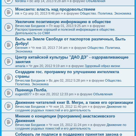
fiordina
» Вс апр 14, 2013 9:28 am » в форуме
Объявления
е
е
н
м
Монсанто: власть над продовольствием
и
а
я
ink
» Ср апр 10, 2013 9:46 pm » в форуме
Общество. Политика. Экономика
с
о
Увеличим позитивную информацию в обществе
д
е
Вячеслав Богданов
» Пт мар 01, 2013 9:25 am » в форуме
р
Распространение хорошей и полезной информации в обществе.
ж
Деятельность со СМИ
и
Быть на Земле Свободе от паспортов различных, Быть
т
Добру!
о
п
Евгения
» Чт янв 10, 2013 7:34 am » в форуме
Общество. Политика.
р
Экономика
о
Центр китайской культуры "ДАО ДЭ" - оздоравливающие
с
занятия
.
amaria
» Чт дек 20, 2012 9:19 am » в форуме
Здоровый образ жизни
Создадим гос. программу по улучшению интеллекта
страны
Вячеслав Богданов
» Вс дек 02, 2012 5:28 pm » в форуме
Общество.
Политика. Экономика
Пшеница Полба.
eugen0077
» Вт ноя 20, 2012 12:33 pm » в форуме
Объявления
Движение читателей книг В. Мегре, а также его организации
Вячеслав Богданов
» Чт ноя 15, 2012 11:40 pm » в форуме
Движение по
созданию родовых поместий и его деятельность
Мнение о концепции (программе) анастасиевского
Движения
Вячеслав Богданов
» Чт ноя 15, 2012 11:24 pm » в форуме
Движение по
созданию родовых поместий и его деятельность
Собирать ли подписи в поддержку принятия закона о