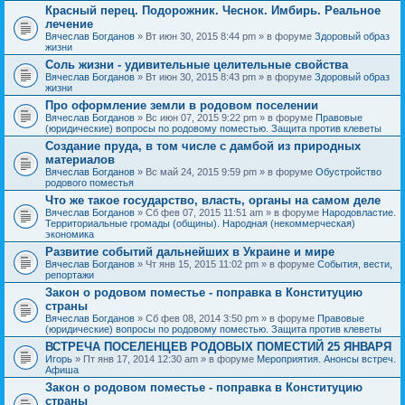
Красный перец. Подорожник. Чеснок. Имбирь. Реальное
лечение
Вячеслав Богданов
» Вт июн 30, 2015 8:44 pm » в форуме
Здоровый образ
жизни
Соль жизни - удивительные целительные свойства
Вячеслав Богданов
» Вт июн 30, 2015 8:43 pm » в форуме
Здоровый образ
жизни
Про оформление земли в родовом поселении
Вячеслав Богданов
» Вс июн 07, 2015 9:22 pm » в форуме
Правовые
(юридические) вопросы по родовому поместью. Защита против клеветы
Создание пруда, в том числе с дамбой из природных
материалов
Вячеслав Богданов
» Вс май 24, 2015 9:59 pm » в форуме
Обустройство
родового поместья
Что же такое государство, власть, органы на самом деле
Вячеслав Богданов
» Сб фев 07, 2015 11:51 am » в форуме
Народовластие.
Территориальные громады (общины). Народная (некоммерческая)
экономика
Развитие событий дальнейших в Украине и мире
Вячеслав Богданов
» Чт янв 15, 2015 11:02 pm » в форуме
События, вести,
репортажи
Закон о родовом поместье - поправка в Конституцию
страны
Вячеслав Богданов
» Сб фев 08, 2014 3:50 pm » в форуме
Правовые
(юридические) вопросы по родовому поместью. Защита против клеветы
ВСТРЕЧА ПОСЕЛЕНЦЕВ РОДОВЫХ ПОМЕСТИЙ 25 ЯНВАРЯ
Игорь
» Пт янв 17, 2014 12:30 am » в форуме
Мероприятия. Анонсы встреч.
Афиша
Закон о родовом поместье - поправка в Конституцию
страны