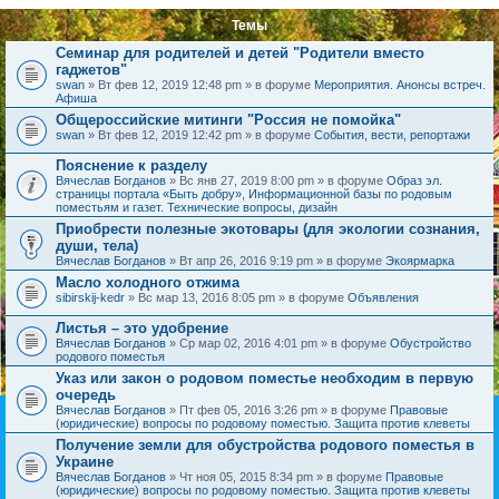
Темы
Семинар для родителей и детей "Родители вместо
гаджетов"
swan
» Вт фев 12, 2019 12:48 pm » в форуме
Мероприятия. Анонсы встреч.
Афиша
Общероссийские митинги "Россия не помойка"
swan
» Вт фев 12, 2019 12:42 pm » в форуме
События, вести, репортажи
Пояснение к разделу
Вячеслав Богданов
» Вс янв 27, 2019 8:00 pm » в форуме
Образ эл.
страницы портала «Быть добру», Информационной базы по родовым
поместьям и газет. Технические вопросы, дизайн
Приобрести полезные экотовары (для экологии сознания,
души, тела)
Вячеслав Богданов
» Вт апр 26, 2016 9:19 pm » в форуме
Экоярмарка
Масло холодного отжима
sibirskij-kedr
» Вс мар 13, 2016 8:05 pm » в форуме
Объявления
Листья – это удобрение
Вячеслав Богданов
» Ср мар 02, 2016 4:01 pm » в форуме
Обустройство
родового поместья
Указ или закон о родовом поместье необходим в первую
очередь
Вячеслав Богданов
» Пт фев 05, 2016 3:26 pm » в форуме
Правовые
(юридические) вопросы по родовому поместью. Защита против клеветы
Получение земли для обустройства родового поместья в
Украине
Вячеслав Богданов
» Чт ноя 05, 2015 8:34 pm » в форуме
Правовые
(юридические) вопросы по родовому поместью. Защита против клеветы