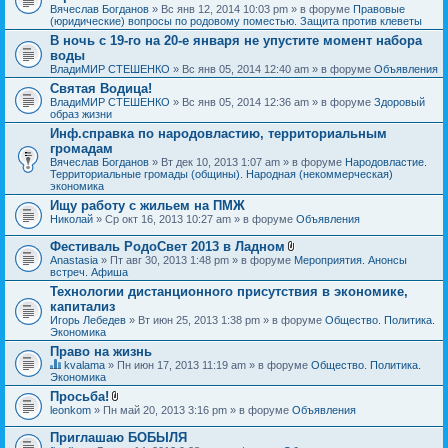
Вячеслав Богданов
» Вс янв 12, 2014 10:03 pm » в форуме
Правовые
(юридические) вопросы по родовому поместью. Защита против клеветы
В ночь с 19-го на 20-е января не упустите момент набора
воды
ВладиМИР СТЕШЕНКО
» Вс янв 05, 2014 12:40 am » в форуме
Объявления
Святая Водица!
ВладиМИР СТЕШЕНКО
» Вс янв 05, 2014 12:36 am » в форуме
Здоровый
образ жизни
Инф.справка по народовластию, территориальным
громадам
Вячеслав Богданов
» Вт дек 10, 2013 1:07 am » в форуме
Народовластие.
Территориальные громады (общины). Народная (некоммерческая)
экономика
Ищу работу с жильем на ПМЖ
Николай
» Ср окт 16, 2013 10:27 am » в форуме
Объявления
Фестиваль РодоСвет 2013 в Ладном
В
Anastasia
» Пт авг 30, 2013 1:48 pm » в форуме
Мероприятия. Анонсы
л
встреч. Афиша
о
Технологии дистанционного присутствия в экономике,
ж
капитализ
е
н
Игорь Лебедев
» Вт июн 25, 2013 1:38 pm » в форуме
Общество. Политика.
и
Экономика
я
Право на жизнь
kvalama
» Пн июн 17, 2013 11:19 am » в форуме
Общество. Политика.
Д
Экономика
а
Просьба!
н
В
leonkom
» Пн май 20, 2013 3:16 pm » в форуме
Объявления
н
л
а
о
я
Приглашаю БОБЫЛЯ
ж
т