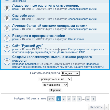
Экономика
Лекарственные растения в стамотологии.
pawel
» Вт май 15, 2012 9:41 pm » в форуме
Здоровый образ жизни
Сам себе врач
pawel
» Вт май 15, 2012 9:37 pm » в форуме
Здоровый образ жизни
Лечение болезней свежими овощными соками
pawel
» Вт май 15, 2012 9:26 pm » в форуме
Здоровый образ жизни
Рождение в пространстве любви
pawel
» Вт май 15, 2012 9:22 pm » в форуме
Объявления
Сайт "Русский дух"
pawel
» Вс май 13, 2012 9:15 am » в форуме
Распространение хорошей и
полезной информации в обществе. Деятельность со СМИ
Создаём коллективную мысль о законе родового
поместья
Вячеслав Богданов
» Сб мар 24, 2012 9:13 pm » в форуме
Правовые
(юридические) вопросы по родовому поместью. Защита против клеветы
Показать сообщения за
Найдено 498 результатов
1
2
3
4
5
…
10
Перейти