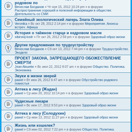
родовом по
Вячеслав Богданов
» Чт ноя 15, 2012 10:24 pm » в форуме
Распространение хорошей и полезной информации в обществе.
Деятельность со СМИ
Семейный экологический лагерь Злата Олива
Veronika
» Вс окт 28, 2012 2:14 pm » в форуме
Мероприятия. Анонсы
встреч. Афиша
История о таёжном старце и кедровом масле
sibirskij-kedr
» Пт окт 26, 2012 2:59 pm » в форуме
Здоровый образ жизни
Другие предложения по трудоустройству
Вячеслав Богданов
» Сб окт 13, 2012 7:44 pm » в форуме
Трудоустройство.
Экодело
ПРОЕКТ ЗАКОНА, ЗАПРЕЩАЮЩЕГО ОБОЖЕСТВЛЕНИЕ
СМЕРТИ
Jean Alouette
» Вс июл 22, 2012 8:07 am » в форуме
Общество. Политика.
Экономика
Звуки в жизни зверей
pawel
» Вт июн 26, 2012 6:47 am » в форуме
Обустройство родового
поместья
Аптека в лесу (Жадан)
pawel
» Ср июн 20, 2012 10:14 pm » в форуме
Здоровый образ жизни
Чудесные лекари
pawel
» Вс июн 17, 2012 9:53 pm » в форуме
Здоровый образ жизни
Аптека в лесу (Солодухин)
pawel
» Ср июн 13, 2012 11:27 pm » в форуме
Здоровый образ жизни
Жизнь или кошелек?
pawel
» Сб июн 02, 2012 7:22 pm » в форуме
Общество. Политика.