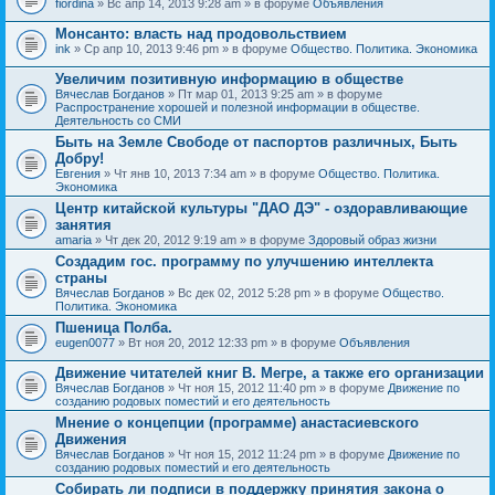
fiordina
» Вс апр 14, 2013 9:28 am » в форуме
Объявления
е
е
н
м
Монсанто: власть над продовольствием
и
а
я
ink
» Ср апр 10, 2013 9:46 pm » в форуме
Общество. Политика. Экономика
с
о
Увеличим позитивную информацию в обществе
д
е
Вячеслав Богданов
» Пт мар 01, 2013 9:25 am » в форуме
р
Распространение хорошей и полезной информации в обществе.
ж
Деятельность со СМИ
и
Быть на Земле Свободе от паспортов различных, Быть
т
Добру!
о
п
Евгения
» Чт янв 10, 2013 7:34 am » в форуме
Общество. Политика.
р
Экономика
о
Центр китайской культуры "ДАО ДЭ" - оздоравливающие
с
занятия
.
amaria
» Чт дек 20, 2012 9:19 am » в форуме
Здоровый образ жизни
Создадим гос. программу по улучшению интеллекта
страны
Вячеслав Богданов
» Вс дек 02, 2012 5:28 pm » в форуме
Общество.
Политика. Экономика
Пшеница Полба.
eugen0077
» Вт ноя 20, 2012 12:33 pm » в форуме
Объявления
Движение читателей книг В. Мегре, а также его организации
Вячеслав Богданов
» Чт ноя 15, 2012 11:40 pm » в форуме
Движение по
созданию родовых поместий и его деятельность
Мнение о концепции (программе) анастасиевского
Движения
Вячеслав Богданов
» Чт ноя 15, 2012 11:24 pm » в форуме
Движение по
созданию родовых поместий и его деятельность
Собирать ли подписи в поддержку принятия закона о