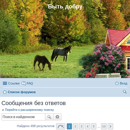
Быть добру
Ссылки
FAQ
Вход
Список форумов
ои
Сообщения без ответов
ск
Перейти к расширенному поиску
Найдено 498 результатов
1
2
3
4
5
…
10