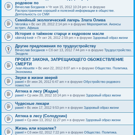
родовом по
Вячеслав Богданов
» Чт ноя 15, 2012 10:24 pm » в форуме
Распространение хорошей и полезной информации в обществе.
Деятельность со СМИ
Семейный экологический лагерь Злата Олива
Veronika
» Вс окт 28, 2012 2:14 pm » в форуме
Мероприятия. Анонсы
встреч. Афиша
История о таёжном старце и кедровом масле
sibirskij-kedr
» Пт окт 26, 2012 2:59 pm » в форуме
Здоровый образ жизни
Другие предложения по трудоустройству
Вячеслав Богданов
» Сб окт 13, 2012 7:44 pm » в форуме
Трудоустройство.
Экодело
ПРОЕКТ ЗАКОНА, ЗАПРЕЩАЮЩЕГО ОБОЖЕСТВЛЕНИЕ
СМЕРТИ
Jean Alouette
» Вс июл 22, 2012 8:07 am » в форуме
Общество. Политика.
Экономика
Звуки в жизни зверей
pawel
» Вт июн 26, 2012 6:47 am » в форуме
Обустройство родового
поместья
Аптека в лесу (Жадан)
pawel
» Ср июн 20, 2012 10:14 pm » в форуме
Здоровый образ жизни
Чудесные лекари
pawel
» Вс июн 17, 2012 9:53 pm » в форуме
Здоровый образ жизни
Аптека в лесу (Солодухин)
pawel
» Ср июн 13, 2012 11:27 pm » в форуме
Здоровый образ жизни
Жизнь или кошелек?
pawel
» Сб июн 02, 2012 7:22 pm » в форуме
Общество. Политика.