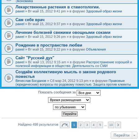
Экономика
Лекарственные растения в стамотологии.
pawel
» Вт май 15, 2012 9:41 pm » в форуме
Здоровый образ жизни
Сам себе врач
pawel
» Вт май 15, 2012 9:37 pm » в форуме
Здоровый образ жизни
Лечение болезней свежими овощными соками
pawel
» Вт май 15, 2012 9:26 pm » в форуме
Здоровый образ жизни
Рождение в пространстве любви
pawel
» Вт май 15, 2012 9:22 pm » в форуме
Объявления
Сайт "Русский дух"
pawel
» Вс май 13, 2012 9:15 am » в форуме
Распространение хорошей и
полезной информации в обществе. Деятельность со СМИ
Создаём коллективную мысль о законе родового
поместья
Вячеслав Богданов
» Сб мар 24, 2012 9:13 pm » в форуме
Правовые
(юридические) вопросы по родовому поместью. Защита против клеветы
Показать сообщения за
Найдено 498 результатов
1
2
3
4
5
…
10
Перейти