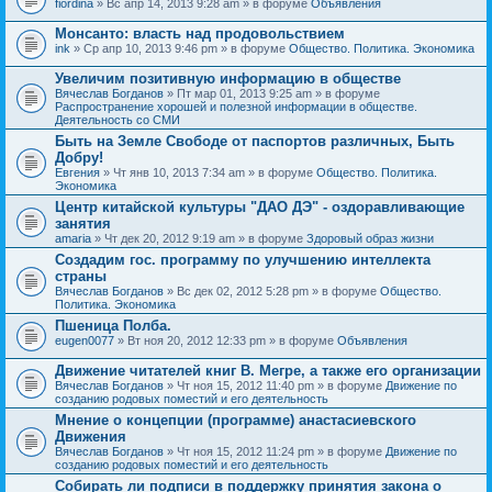
fiordina
» Вс апр 14, 2013 9:28 am » в форуме
Объявления
е
е
н
м
Монсанто: власть над продовольствием
и
а
я
ink
» Ср апр 10, 2013 9:46 pm » в форуме
Общество. Политика. Экономика
с
о
Увеличим позитивную информацию в обществе
д
е
Вячеслав Богданов
» Пт мар 01, 2013 9:25 am » в форуме
р
Распространение хорошей и полезной информации в обществе.
ж
Деятельность со СМИ
и
Быть на Земле Свободе от паспортов различных, Быть
т
Добру!
о
п
Евгения
» Чт янв 10, 2013 7:34 am » в форуме
Общество. Политика.
р
Экономика
о
Центр китайской культуры "ДАО ДЭ" - оздоравливающие
с
занятия
.
amaria
» Чт дек 20, 2012 9:19 am » в форуме
Здоровый образ жизни
Создадим гос. программу по улучшению интеллекта
страны
Вячеслав Богданов
» Вс дек 02, 2012 5:28 pm » в форуме
Общество.
Политика. Экономика
Пшеница Полба.
eugen0077
» Вт ноя 20, 2012 12:33 pm » в форуме
Объявления
Движение читателей книг В. Мегре, а также его организации
Вячеслав Богданов
» Чт ноя 15, 2012 11:40 pm » в форуме
Движение по
созданию родовых поместий и его деятельность
Мнение о концепции (программе) анастасиевского
Движения
Вячеслав Богданов
» Чт ноя 15, 2012 11:24 pm » в форуме
Движение по
созданию родовых поместий и его деятельность
Собирать ли подписи в поддержку принятия закона о