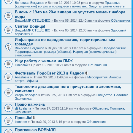
Вячеслав Богданов
» Вс янв 12, 2014 10:03 pm » в форуме
Правовые
(юридические) вопросы по родовому поместью. Защита против клеветы
В ночь с 19-го на 20-е января не упустите момент набора
воды
ВладиМИР СТЕШЕНКО
» Вс янв 05, 2014 12:40 am » в форуме
Объявления
Святая Водица!
ВладиМИР СТЕШЕНКО
» Вс янв 05, 2014 12:36 am » в форуме
Здоровый
образ жизни
Инф.справка по народовластию, территориальным
громадам
Вячеслав Богданов
» Вт дек 10, 2013 1:07 am » в форуме
Народовластие.
Территориальные громады (общины). Народная (некоммерческая)
экономика
Ищу работу с жильем на ПМЖ
Николай
» Ср окт 16, 2013 10:27 am » в форуме
Объявления
Фестиваль РодоСвет 2013 в Ладном
В
Anastasia
» Пт авг 30, 2013 1:48 pm » в форуме
Мероприятия. Анонсы
л
встреч. Афиша
о
Технологии дистанционного присутствия в экономике,
ж
капитализ
е
н
Игорь Лебедев
» Вт июн 25, 2013 1:38 pm » в форуме
Общество. Политика.
и
Экономика
я
Право на жизнь
kvalama
» Пн июн 17, 2013 11:19 am » в форуме
Общество. Политика.
Д
Экономика
а
Просьба!
н
В
leonkom
» Пн май 20, 2013 3:16 pm » в форуме
Объявления
н
л
а
о
я
Приглашаю БОБЫЛЯ
ж
т