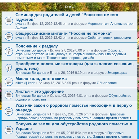
Темы
Семинар для родителей и детей "Родители вместо
гаджетов"
swan
» Вт фев 12, 2019 12:48 pm » в форуме
Мероприятия. Анонсы встреч.
Афиша
Общероссийские митинги "Россия не помойка"
swan
» Вт фев 12, 2019 12:42 pm » в форуме
События, вести, репортажи
Пояснение к разделу
Вячеслав Богданов
» Вс янв 27, 2019 8:00 pm » в форуме
Образ эл.
страницы портала «Быть добру», Информационной базы по родовым
поместьям и газет. Технические вопросы, дизайн
Приобрести полезные экотовары (для экологии сознания,
души, тела)
Вячеслав Богданов
» Вт апр 26, 2016 9:19 pm » в форуме
Экоярмарка
Масло холодного отжима
sibirskij-kedr
» Вс мар 13, 2016 8:05 pm » в форуме
Объявления
Листья – это удобрение
Вячеслав Богданов
» Ср мар 02, 2016 4:01 pm » в форуме
Обустройство
родового поместья
Указ или закон о родовом поместье необходим в первую
очередь
Вячеслав Богданов
» Пт фев 05, 2016 3:26 pm » в форуме
Правовые
(юридические) вопросы по родовому поместью. Защита против клеветы
Получение земли для обустройства родового поместья в
Украине
Вячеслав Богданов
» Чт ноя 05, 2015 8:34 pm » в форуме
Правовые
(юридические) вопросы по родовому поместью. Защита против клеветы