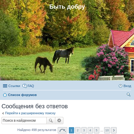
Быть добру
Ссылки
FAQ
Вход
Список форумов
ои
Сообщения без ответов
ск
Перейти к расширенному поиску
Найдено 498 результатов
1
2
3
4
5
…
10