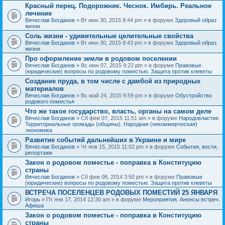
Красный перец. Подорожник. Чеснок. Имбирь. Реальное
лечение
Вячеслав Богданов
» Вт июн 30, 2015 8:44 pm » в форуме
Здоровый образ
жизни
Соль жизни - удивительные целительные свойства
Вячеслав Богданов
» Вт июн 30, 2015 8:43 pm » в форуме
Здоровый образ
жизни
Про оформление земли в родовом поселении
Вячеслав Богданов
» Вс июн 07, 2015 9:22 pm » в форуме
Правовые
(юридические) вопросы по родовому поместью. Защита против клеветы
Создание пруда, в том числе с дамбой из природных
материалов
Вячеслав Богданов
» Вс май 24, 2015 9:59 pm » в форуме
Обустройство
родового поместья
Что же такое государство, власть, органы на самом деле
Вячеслав Богданов
» Сб фев 07, 2015 11:51 am » в форуме
Народовластие.
Территориальные громады (общины). Народная (некоммерческая)
экономика
Развитие событий дальнейших в Украине и мире
Вячеслав Богданов
» Чт янв 15, 2015 11:02 pm » в форуме
События, вести,
репортажи
Закон о родовом поместье - поправка в Конституцию
страны
Вячеслав Богданов
» Сб фев 08, 2014 3:50 pm » в форуме
Правовые
(юридические) вопросы по родовому поместью. Защита против клеветы
ВСТРЕЧА ПОСЕЛЕНЦЕВ РОДОВЫХ ПОМЕСТИЙ 25 ЯНВАРЯ
Игорь
» Пт янв 17, 2014 12:30 am » в форуме
Мероприятия. Анонсы встреч.
Афиша
Закон о родовом поместье - поправка в Конституцию
страны