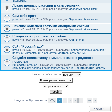
Экономика
Лекарственные растения в стамотологии.
pawel
» Вт май 15, 2012 9:41 pm » в форуме
Здоровый образ жизни
Сам себе врач
pawel
» Вт май 15, 2012 9:37 pm » в форуме
Здоровый образ жизни
Лечение болезней свежими овощными соками
pawel
» Вт май 15, 2012 9:26 pm » в форуме
Здоровый образ жизни
Рождение в пространстве любви
pawel
» Вт май 15, 2012 9:22 pm » в форуме
Объявления
Сайт "Русский дух"
pawel
» Вс май 13, 2012 9:15 am » в форуме
Распространение хорошей и
полезной информации в обществе. Деятельность со СМИ
Создаём коллективную мысль о законе родового
поместья
Вячеслав Богданов
» Сб мар 24, 2012 9:13 pm » в форуме
Правовые
(юридические) вопросы по родовому поместью. Защита против клеветы
Показать сообщения за
Найдено 498 результатов
1
2
3
4
5
…
10
Перейти