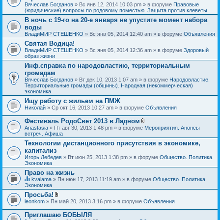
Вячеслав Богданов
» Вс янв 12, 2014 10:03 pm » в форуме
Правовые
(юридические) вопросы по родовому поместью. Защита против клеветы
В ночь с 19-го на 20-е января не упустите момент набора
воды
ВладиМИР СТЕШЕНКО
» Вс янв 05, 2014 12:40 am » в форуме
Объявления
Святая Водица!
ВладиМИР СТЕШЕНКО
» Вс янв 05, 2014 12:36 am » в форуме
Здоровый
образ жизни
Инф.справка по народовластию, территориальным
громадам
Вячеслав Богданов
» Вт дек 10, 2013 1:07 am » в форуме
Народовластие.
Территориальные громады (общины). Народная (некоммерческая)
экономика
Ищу работу с жильем на ПМЖ
Николай
» Ср окт 16, 2013 10:27 am » в форуме
Объявления
Фестиваль РодоСвет 2013 в Ладном
В
Anastasia
» Пт авг 30, 2013 1:48 pm » в форуме
Мероприятия. Анонсы
л
встреч. Афиша
о
Технологии дистанционного присутствия в экономике,
ж
капитализ
е
н
Игорь Лебедев
» Вт июн 25, 2013 1:38 pm » в форуме
Общество. Политика.
и
Экономика
я
Право на жизнь
kvalama
» Пн июн 17, 2013 11:19 am » в форуме
Общество. Политика.
Д
Экономика
а
Просьба!
н
В
leonkom
» Пн май 20, 2013 3:16 pm » в форуме
Объявления
н
л
а
о
я
Приглашаю БОБЫЛЯ
ж
т