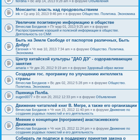
fiordina
» Вс апр 14, 2013 9:28 am » в форуме
Объявления
е
е
н
м
Монсанто: власть над продовольствием
и
а
я
ink
» Ср апр 10, 2013 9:46 pm » в форуме
Общество. Политика. Экономика
с
о
Увеличим позитивную информацию в обществе
д
е
Вячеслав Богданов
» Пт мар 01, 2013 9:25 am » в форуме
р
Распространение хорошей и полезной информации в обществе.
ж
Деятельность со СМИ
и
Быть на Земле Свободе от паспортов различных, Быть
т
Добру!
о
п
Евгения
» Чт янв 10, 2013 7:34 am » в форуме
Общество. Политика.
р
Экономика
о
Центр китайской культуры "ДАО ДЭ" - оздоравливающие
с
занятия
.
amaria
» Чт дек 20, 2012 9:19 am » в форуме
Здоровый образ жизни
Создадим гос. программу по улучшению интеллекта
страны
Вячеслав Богданов
» Вс дек 02, 2012 5:28 pm » в форуме
Общество.
Политика. Экономика
Пшеница Полба.
eugen0077
» Вт ноя 20, 2012 12:33 pm » в форуме
Объявления
Движение читателей книг В. Мегре, а также его организации
Вячеслав Богданов
» Чт ноя 15, 2012 11:40 pm » в форуме
Движение по
созданию родовых поместий и его деятельность
Мнение о концепции (программе) анастасиевского
Движения
Вячеслав Богданов
» Чт ноя 15, 2012 11:24 pm » в форуме
Движение по
созданию родовых поместий и его деятельность
Собирать ли подписи в поддержку принятия закона о