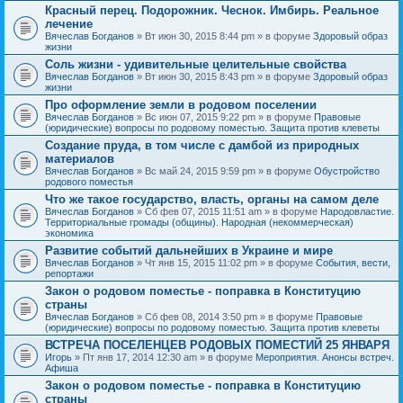
Красный перец. Подорожник. Чеснок. Имбирь. Реальное
лечение
Вячеслав Богданов
» Вт июн 30, 2015 8:44 pm » в форуме
Здоровый образ
жизни
Соль жизни - удивительные целительные свойства
Вячеслав Богданов
» Вт июн 30, 2015 8:43 pm » в форуме
Здоровый образ
жизни
Про оформление земли в родовом поселении
Вячеслав Богданов
» Вс июн 07, 2015 9:22 pm » в форуме
Правовые
(юридические) вопросы по родовому поместью. Защита против клеветы
Создание пруда, в том числе с дамбой из природных
материалов
Вячеслав Богданов
» Вс май 24, 2015 9:59 pm » в форуме
Обустройство
родового поместья
Что же такое государство, власть, органы на самом деле
Вячеслав Богданов
» Сб фев 07, 2015 11:51 am » в форуме
Народовластие.
Территориальные громады (общины). Народная (некоммерческая)
экономика
Развитие событий дальнейших в Украине и мире
Вячеслав Богданов
» Чт янв 15, 2015 11:02 pm » в форуме
События, вести,
репортажи
Закон о родовом поместье - поправка в Конституцию
страны
Вячеслав Богданов
» Сб фев 08, 2014 3:50 pm » в форуме
Правовые
(юридические) вопросы по родовому поместью. Защита против клеветы
ВСТРЕЧА ПОСЕЛЕНЦЕВ РОДОВЫХ ПОМЕСТИЙ 25 ЯНВАРЯ
Игорь
» Пт янв 17, 2014 12:30 am » в форуме
Мероприятия. Анонсы встреч.
Афиша
Закон о родовом поместье - поправка в Конституцию
страны