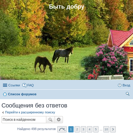
Быть добру
Ссылки
FAQ
Вход
Список форумов
ои
Сообщения без ответов
ск
Перейти к расширенному поиску
Найдено 498 результатов
1
2
3
4
5
…
10