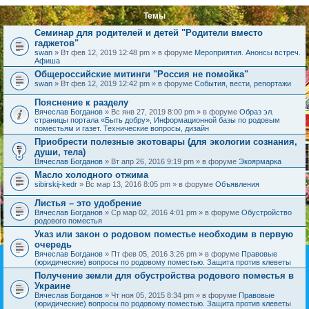
Темы
Семинар для родителей и детей "Родители вместо
гаджетов"
swan
» Вт фев 12, 2019 12:48 pm » в форуме
Мероприятия. Анонсы встреч.
Афиша
Общероссийские митинги "Россия не помойка"
swan
» Вт фев 12, 2019 12:42 pm » в форуме
События, вести, репортажи
Пояснение к разделу
Вячеслав Богданов
» Вс янв 27, 2019 8:00 pm » в форуме
Образ эл.
страницы портала «Быть добру», Информационной базы по родовым
поместьям и газет. Технические вопросы, дизайн
Приобрести полезные экотовары (для экологии сознания,
души, тела)
Вячеслав Богданов
» Вт апр 26, 2016 9:19 pm » в форуме
Экоярмарка
Масло холодного отжима
sibirskij-kedr
» Вс мар 13, 2016 8:05 pm » в форуме
Объявления
Листья – это удобрение
Вячеслав Богданов
» Ср мар 02, 2016 4:01 pm » в форуме
Обустройство
родового поместья
Указ или закон о родовом поместье необходим в первую
очередь
Вячеслав Богданов
» Пт фев 05, 2016 3:26 pm » в форуме
Правовые
(юридические) вопросы по родовому поместью. Защита против клеветы
Получение земли для обустройства родового поместья в
Украине
Вячеслав Богданов
» Чт ноя 05, 2015 8:34 pm » в форуме
Правовые
(юридические) вопросы по родовому поместью. Защита против клеветы