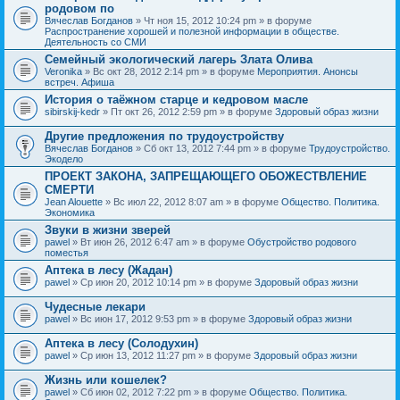
родовом по
Вячеслав Богданов
» Чт ноя 15, 2012 10:24 pm » в форуме
Распространение хорошей и полезной информации в обществе.
Деятельность со СМИ
Семейный экологический лагерь Злата Олива
Veronika
» Вс окт 28, 2012 2:14 pm » в форуме
Мероприятия. Анонсы
встреч. Афиша
История о таёжном старце и кедровом масле
sibirskij-kedr
» Пт окт 26, 2012 2:59 pm » в форуме
Здоровый образ жизни
Другие предложения по трудоустройству
Вячеслав Богданов
» Сб окт 13, 2012 7:44 pm » в форуме
Трудоустройство.
Экодело
ПРОЕКТ ЗАКОНА, ЗАПРЕЩАЮЩЕГО ОБОЖЕСТВЛЕНИЕ
СМЕРТИ
Jean Alouette
» Вс июл 22, 2012 8:07 am » в форуме
Общество. Политика.
Экономика
Звуки в жизни зверей
pawel
» Вт июн 26, 2012 6:47 am » в форуме
Обустройство родового
поместья
Аптека в лесу (Жадан)
pawel
» Ср июн 20, 2012 10:14 pm » в форуме
Здоровый образ жизни
Чудесные лекари
pawel
» Вс июн 17, 2012 9:53 pm » в форуме
Здоровый образ жизни
Аптека в лесу (Солодухин)
pawel
» Ср июн 13, 2012 11:27 pm » в форуме
Здоровый образ жизни
Жизнь или кошелек?
pawel
» Сб июн 02, 2012 7:22 pm » в форуме
Общество. Политика.