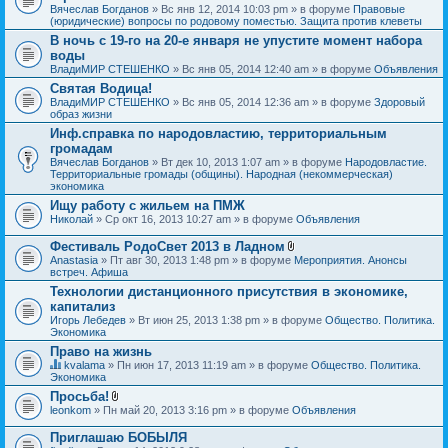
Вячеслав Богданов
» Вс янв 12, 2014 10:03 pm » в форуме
Правовые
(юридические) вопросы по родовому поместью. Защита против клеветы
В ночь с 19-го на 20-е января не упустите момент набора
воды
ВладиМИР СТЕШЕНКО
» Вс янв 05, 2014 12:40 am » в форуме
Объявления
Святая Водица!
ВладиМИР СТЕШЕНКО
» Вс янв 05, 2014 12:36 am » в форуме
Здоровый
образ жизни
Инф.справка по народовластию, территориальным
громадам
Вячеслав Богданов
» Вт дек 10, 2013 1:07 am » в форуме
Народовластие.
Территориальные громады (общины). Народная (некоммерческая)
экономика
Ищу работу с жильем на ПМЖ
Николай
» Ср окт 16, 2013 10:27 am » в форуме
Объявления
Фестиваль РодоСвет 2013 в Ладном
В
Anastasia
» Пт авг 30, 2013 1:48 pm » в форуме
Мероприятия. Анонсы
л
встреч. Афиша
о
Технологии дистанционного присутствия в экономике,
ж
капитализ
е
н
Игорь Лебедев
» Вт июн 25, 2013 1:38 pm » в форуме
Общество. Политика.
и
Экономика
я
Право на жизнь
kvalama
» Пн июн 17, 2013 11:19 am » в форуме
Общество. Политика.
Д
Экономика
а
Просьба!
н
В
leonkom
» Пн май 20, 2013 3:16 pm » в форуме
Объявления
н
л
а
о
я
Приглашаю БОБЫЛЯ
ж
т