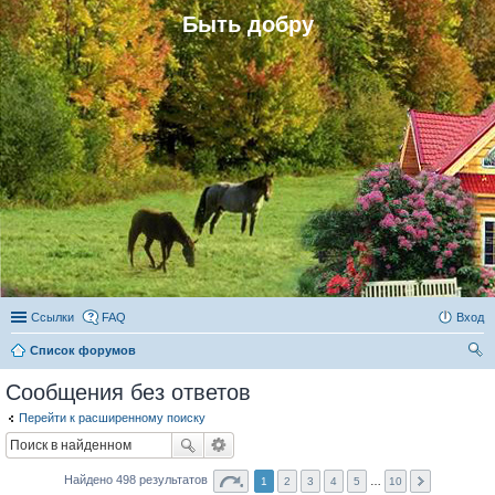
Быть добру
Ссылки
FAQ
Вход
Список форумов
ои
Сообщения без ответов
ск
Перейти к расширенному поиску
Найдено 498 результатов
1
2
3
4
5
…
10