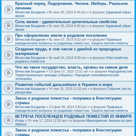
Красный перец. Подорожник. Чеснок. Имбирь. Реальное
лечение
Вячеслав Богданов
» Вт июн 30, 2015 8:44 pm » в форуме
Здоровый образ
жизни
Соль жизни - удивительные целительные свойства
Вячеслав Богданов
» Вт июн 30, 2015 8:43 pm » в форуме
Здоровый образ
жизни
Про оформление земли в родовом поселении
Вячеслав Богданов
» Вс июн 07, 2015 9:22 pm » в форуме
Правовые
(юридические) вопросы по родовому поместью. Защита против клеветы
Создание пруда, в том числе с дамбой из природных
материалов
Вячеслав Богданов
» Вс май 24, 2015 9:59 pm » в форуме
Обустройство
родового поместья
Что же такое государство, власть, органы на самом деле
Вячеслав Богданов
» Сб фев 07, 2015 11:51 am » в форуме
Народовластие.
Территориальные громады (общины). Народная (некоммерческая)
экономика
Развитие событий дальнейших в Украине и мире
Вячеслав Богданов
» Чт янв 15, 2015 11:02 pm » в форуме
События, вести,
репортажи
Закон о родовом поместье - поправка в Конституцию
страны
Вячеслав Богданов
» Сб фев 08, 2014 3:50 pm » в форуме
Правовые
(юридические) вопросы по родовому поместью. Защита против клеветы
ВСТРЕЧА ПОСЕЛЕНЦЕВ РОДОВЫХ ПОМЕСТИЙ 25 ЯНВАРЯ
Игорь
» Пт янв 17, 2014 12:30 am » в форуме
Мероприятия. Анонсы встреч.
Афиша
Закон о родовом поместье - поправка в Конституцию
страны