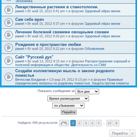
Экономика
Лекарственные растения в стамотологии.
pawel
» Вт май 15, 2012 9:41 pm » в форуме
Здоровый образ жизни
Сам себе врач
pawel
» Вт май 15, 2012 9:37 pm » в форуме
Здоровый образ жизни
Лечение болезней свежими овощными соками
pawel
» Вт май 15, 2012 9:26 pm » в форуме
Здоровый образ жизни
Рождение в пространстве любви
pawel
» Вт май 15, 2012 9:22 pm » в форуме
Объявления
Сайт "Русский дух"
pawel
» Вс май 13, 2012 9:15 am » в форуме
Распространение хорошей и
полезной информации в обществе. Деятельность со СМИ
Создаём коллективную мысль о законе родового
поместья
Вячеслав Богданов
» Сб мар 24, 2012 9:13 pm » в форуме
Правовые
(юридические) вопросы по родовому поместью. Защита против клеветы
Показать сообщения за
Найдено 498 результатов
1
2
3
4
5
…
10
Перейти