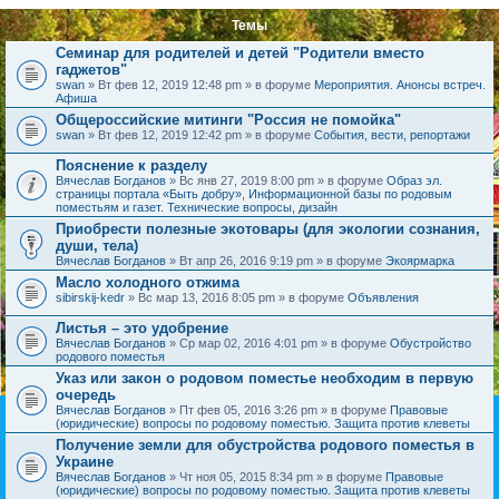
Темы
Семинар для родителей и детей "Родители вместо
гаджетов"
swan
» Вт фев 12, 2019 12:48 pm » в форуме
Мероприятия. Анонсы встреч.
Афиша
Общероссийские митинги "Россия не помойка"
swan
» Вт фев 12, 2019 12:42 pm » в форуме
События, вести, репортажи
Пояснение к разделу
Вячеслав Богданов
» Вс янв 27, 2019 8:00 pm » в форуме
Образ эл.
страницы портала «Быть добру», Информационной базы по родовым
поместьям и газет. Технические вопросы, дизайн
Приобрести полезные экотовары (для экологии сознания,
души, тела)
Вячеслав Богданов
» Вт апр 26, 2016 9:19 pm » в форуме
Экоярмарка
Масло холодного отжима
sibirskij-kedr
» Вс мар 13, 2016 8:05 pm » в форуме
Объявления
Листья – это удобрение
Вячеслав Богданов
» Ср мар 02, 2016 4:01 pm » в форуме
Обустройство
родового поместья
Указ или закон о родовом поместье необходим в первую
очередь
Вячеслав Богданов
» Пт фев 05, 2016 3:26 pm » в форуме
Правовые
(юридические) вопросы по родовому поместью. Защита против клеветы
Получение земли для обустройства родового поместья в
Украине
Вячеслав Богданов
» Чт ноя 05, 2015 8:34 pm » в форуме
Правовые
(юридические) вопросы по родовому поместью. Защита против клеветы