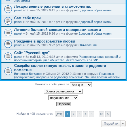
Экономика
Лекарственные растения в стамотологии.
pawel
» Вт май 15, 2012 9:41 pm » в форуме
Здоровый образ жизни
Сам себе врач
pawel
» Вт май 15, 2012 9:37 pm » в форуме
Здоровый образ жизни
Лечение болезней свежими овощными соками
pawel
» Вт май 15, 2012 9:26 pm » в форуме
Здоровый образ жизни
Рождение в пространстве любви
pawel
» Вт май 15, 2012 9:22 pm » в форуме
Объявления
Сайт "Русский дух"
pawel
» Вс май 13, 2012 9:15 am » в форуме
Распространение хорошей и
полезной информации в обществе. Деятельность со СМИ
Создаём коллективную мысль о законе родового
поместья
Вячеслав Богданов
» Сб мар 24, 2012 9:13 pm » в форуме
Правовые
(юридические) вопросы по родовому поместью. Защита против клеветы
Показать сообщения за
Найдено 498 результатов
1
2
3
4
5
…
10
Перейти