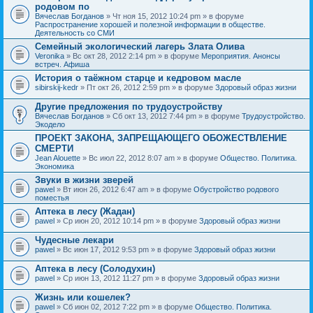
родовом по
Вячеслав Богданов
» Чт ноя 15, 2012 10:24 pm » в форуме
Распространение хорошей и полезной информации в обществе.
Деятельность со СМИ
Семейный экологический лагерь Злата Олива
Veronika
» Вс окт 28, 2012 2:14 pm » в форуме
Мероприятия. Анонсы
встреч. Афиша
История о таёжном старце и кедровом масле
sibirskij-kedr
» Пт окт 26, 2012 2:59 pm » в форуме
Здоровый образ жизни
Другие предложения по трудоустройству
Вячеслав Богданов
» Сб окт 13, 2012 7:44 pm » в форуме
Трудоустройство.
Экодело
ПРОЕКТ ЗАКОНА, ЗАПРЕЩАЮЩЕГО ОБОЖЕСТВЛЕНИЕ
СМЕРТИ
Jean Alouette
» Вс июл 22, 2012 8:07 am » в форуме
Общество. Политика.
Экономика
Звуки в жизни зверей
pawel
» Вт июн 26, 2012 6:47 am » в форуме
Обустройство родового
поместья
Аптека в лесу (Жадан)
pawel
» Ср июн 20, 2012 10:14 pm » в форуме
Здоровый образ жизни
Чудесные лекари
pawel
» Вс июн 17, 2012 9:53 pm » в форуме
Здоровый образ жизни
Аптека в лесу (Солодухин)
pawel
» Ср июн 13, 2012 11:27 pm » в форуме
Здоровый образ жизни
Жизнь или кошелек?
pawel
» Сб июн 02, 2012 7:22 pm » в форуме
Общество. Политика.