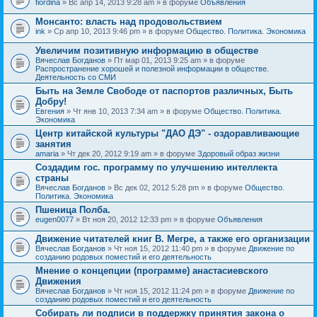
fiordina
» Вс апр 14, 2013 9:28 am » в форуме
Объявления
е
е
н
м
Монсанто: власть над продовольствием
и
а
я
ink
» Ср апр 10, 2013 9:46 pm » в форуме
Общество. Политика. Экономика
с
о
Увеличим позитивную информацию в обществе
д
е
Вячеслав Богданов
» Пт мар 01, 2013 9:25 am » в форуме
р
Распространение хорошей и полезной информации в обществе.
ж
Деятельность со СМИ
и
Быть на Земле Свободе от паспортов различных, Быть
т
Добру!
о
п
Евгения
» Чт янв 10, 2013 7:34 am » в форуме
Общество. Политика.
р
Экономика
о
Центр китайской культуры "ДАО ДЭ" - оздоравливающие
с
занятия
.
amaria
» Чт дек 20, 2012 9:19 am » в форуме
Здоровый образ жизни
Создадим гос. программу по улучшению интеллекта
страны
Вячеслав Богданов
» Вс дек 02, 2012 5:28 pm » в форуме
Общество.
Политика. Экономика
Пшеница Полба.
eugen0077
» Вт ноя 20, 2012 12:33 pm » в форуме
Объявления
Движение читателей книг В. Мегре, а также его организации
Вячеслав Богданов
» Чт ноя 15, 2012 11:40 pm » в форуме
Движение по
созданию родовых поместий и его деятельность
Мнение о концепции (программе) анастасиевского
Движения
Вячеслав Богданов
» Чт ноя 15, 2012 11:24 pm » в форуме
Движение по
созданию родовых поместий и его деятельность
Собирать ли подписи в поддержку принятия закона о