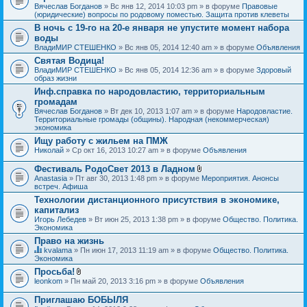
Вячеслав Богданов
» Вс янв 12, 2014 10:03 pm » в форуме
Правовые
(юридические) вопросы по родовому поместью. Защита против клеветы
В ночь с 19-го на 20-е января не упустите момент набора
воды
ВладиМИР СТЕШЕНКО
» Вс янв 05, 2014 12:40 am » в форуме
Объявления
Святая Водица!
ВладиМИР СТЕШЕНКО
» Вс янв 05, 2014 12:36 am » в форуме
Здоровый
образ жизни
Инф.справка по народовластию, территориальным
громадам
Вячеслав Богданов
» Вт дек 10, 2013 1:07 am » в форуме
Народовластие.
Территориальные громады (общины). Народная (некоммерческая)
экономика
Ищу работу с жильем на ПМЖ
Николай
» Ср окт 16, 2013 10:27 am » в форуме
Объявления
Фестиваль РодоСвет 2013 в Ладном
В
Anastasia
» Пт авг 30, 2013 1:48 pm » в форуме
Мероприятия. Анонсы
л
встреч. Афиша
о
Технологии дистанционного присутствия в экономике,
ж
капитализ
е
н
Игорь Лебедев
» Вт июн 25, 2013 1:38 pm » в форуме
Общество. Политика.
и
Экономика
я
Право на жизнь
kvalama
» Пн июн 17, 2013 11:19 am » в форуме
Общество. Политика.
Д
Экономика
а
Просьба!
н
В
leonkom
» Пн май 20, 2013 3:16 pm » в форуме
Объявления
н
л
а
о
я
Приглашаю БОБЫЛЯ
ж
т