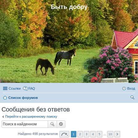
Быть добру
Ссылки
FAQ
Вход
Список форумов
ои
Сообщения без ответов
ск
Перейти к расширенному поиску
Найдено 498 результатов
1
2
3
4
5
…
10