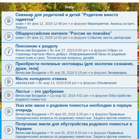
Темы
Семинар для родителей и детей "Родители вместо
гаджетов"
swan
» Вт фев 12, 2019 12:48 pm » в форуме
Мероприятия. Анонсы встреч.
Афиша
Общероссийские митинги "Россия не помойка"
swan
» Вт фев 12, 2019 12:42 pm » в форуме
События, вести, репортажи
Пояснение к разделу
Вячеслав Богданов
» Вс янв 27, 2019 8:00 pm » в форуме
Образ эл.
страницы портала «Быть добру», Информационной базы по родовым
поместьям и газет. Технические вопросы, дизайн
Приобрести полезные экотовары (для экологии сознания,
души, тела)
Вячеслав Богданов
» Вт апр 26, 2016 9:19 pm » в форуме
Экоярмарка
Масло холодного отжима
sibirskij-kedr
» Вс мар 13, 2016 8:05 pm » в форуме
Объявления
Листья – это удобрение
Вячеслав Богданов
» Ср мар 02, 2016 4:01 pm » в форуме
Обустройство
родового поместья
Указ или закон о родовом поместье необходим в первую
очередь
Вячеслав Богданов
» Пт фев 05, 2016 3:26 pm » в форуме
Правовые
(юридические) вопросы по родовому поместью. Защита против клеветы
Получение земли для обустройства родового поместья в
Украине
Вячеслав Богданов
» Чт ноя 05, 2015 8:34 pm » в форуме
Правовые
(юридические) вопросы по родовому поместью. Защита против клеветы