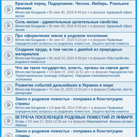
Красный перец. Подорожник. Чеснок. Имбирь. Реальное
лечение
Вячеслав Богданов
» Вт июн 30, 2015 8:44 pm » в форуме
Здоровый образ
жизни
Соль жизни - удивительные целительные свойства
Вячеслав Богданов
» Вт июн 30, 2015 8:43 pm » в форуме
Здоровый образ
жизни
Про оформление земли в родовом поселении
Вячеслав Богданов
» Вс июн 07, 2015 9:22 pm » в форуме
Правовые
(юридические) вопросы по родовому поместью. Защита против клеветы
Создание пруда, в том числе с дамбой из природных
материалов
Вячеслав Богданов
» Вс май 24, 2015 9:59 pm » в форуме
Обустройство
родового поместья
Что же такое государство, власть, органы на самом деле
Вячеслав Богданов
» Сб фев 07, 2015 11:51 am » в форуме
Народовластие.
Территориальные громады (общины). Народная (некоммерческая)
экономика
Развитие событий дальнейших в Украине и мире
Вячеслав Богданов
» Чт янв 15, 2015 11:02 pm » в форуме
События, вести,
репортажи
Закон о родовом поместье - поправка в Конституцию
страны
Вячеслав Богданов
» Сб фев 08, 2014 3:50 pm » в форуме
Правовые
(юридические) вопросы по родовому поместью. Защита против клеветы
ВСТРЕЧА ПОСЕЛЕНЦЕВ РОДОВЫХ ПОМЕСТИЙ 25 ЯНВАРЯ
Игорь
» Пт янв 17, 2014 12:30 am » в форуме
Мероприятия. Анонсы встреч.
Афиша
Закон о родовом поместье - поправка в Конституцию
страны