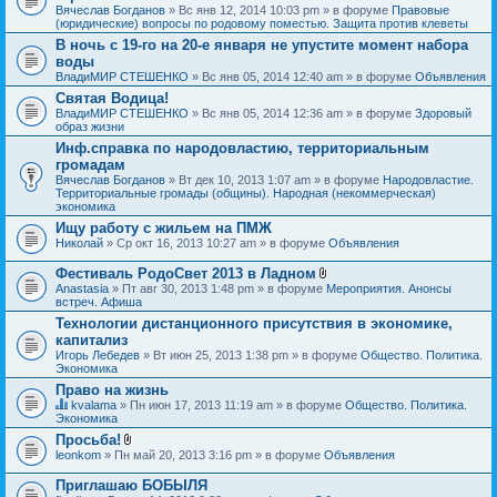
Вячеслав Богданов
» Вс янв 12, 2014 10:03 pm » в форуме
Правовые
(юридические) вопросы по родовому поместью. Защита против клеветы
В ночь с 19-го на 20-е января не упустите момент набора
воды
ВладиМИР СТЕШЕНКО
» Вс янв 05, 2014 12:40 am » в форуме
Объявления
Святая Водица!
ВладиМИР СТЕШЕНКО
» Вс янв 05, 2014 12:36 am » в форуме
Здоровый
образ жизни
Инф.справка по народовластию, территориальным
громадам
Вячеслав Богданов
» Вт дек 10, 2013 1:07 am » в форуме
Народовластие.
Территориальные громады (общины). Народная (некоммерческая)
экономика
Ищу работу с жильем на ПМЖ
Николай
» Ср окт 16, 2013 10:27 am » в форуме
Объявления
Фестиваль РодоСвет 2013 в Ладном
В
Anastasia
» Пт авг 30, 2013 1:48 pm » в форуме
Мероприятия. Анонсы
л
встреч. Афиша
о
Технологии дистанционного присутствия в экономике,
ж
капитализ
е
н
Игорь Лебедев
» Вт июн 25, 2013 1:38 pm » в форуме
Общество. Политика.
и
Экономика
я
Право на жизнь
kvalama
» Пн июн 17, 2013 11:19 am » в форуме
Общество. Политика.
Д
Экономика
а
Просьба!
н
В
leonkom
» Пн май 20, 2013 3:16 pm » в форуме
Объявления
н
л
а
о
я
Приглашаю БОБЫЛЯ
ж
т