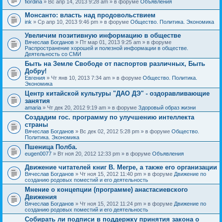
fiordina
» Вс апр 14, 2013 9:28 am » в форуме
Объявления
е
е
н
м
Монсанто: власть над продовольствием
и
а
я
ink
» Ср апр 10, 2013 9:46 pm » в форуме
Общество. Политика. Экономика
с
о
Увеличим позитивную информацию в обществе
д
е
Вячеслав Богданов
» Пт мар 01, 2013 9:25 am » в форуме
р
Распространение хорошей и полезной информации в обществе.
ж
Деятельность со СМИ
и
Быть на Земле Свободе от паспортов различных, Быть
т
Добру!
о
п
Евгения
» Чт янв 10, 2013 7:34 am » в форуме
Общество. Политика.
р
Экономика
о
Центр китайской культуры "ДАО ДЭ" - оздоравливающие
с
занятия
.
amaria
» Чт дек 20, 2012 9:19 am » в форуме
Здоровый образ жизни
Создадим гос. программу по улучшению интеллекта
страны
Вячеслав Богданов
» Вс дек 02, 2012 5:28 pm » в форуме
Общество.
Политика. Экономика
Пшеница Полба.
eugen0077
» Вт ноя 20, 2012 12:33 pm » в форуме
Объявления
Движение читателей книг В. Мегре, а также его организации
Вячеслав Богданов
» Чт ноя 15, 2012 11:40 pm » в форуме
Движение по
созданию родовых поместий и его деятельность
Мнение о концепции (программе) анастасиевского
Движения
Вячеслав Богданов
» Чт ноя 15, 2012 11:24 pm » в форуме
Движение по
созданию родовых поместий и его деятельность
Собирать ли подписи в поддержку принятия закона о