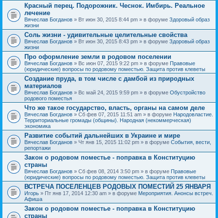
Красный перец. Подорожник. Чеснок. Имбирь. Реальное
лечение
Вячеслав Богданов
» Вт июн 30, 2015 8:44 pm » в форуме
Здоровый образ
жизни
Соль жизни - удивительные целительные свойства
Вячеслав Богданов
» Вт июн 30, 2015 8:43 pm » в форуме
Здоровый образ
жизни
Про оформление земли в родовом поселении
Вячеслав Богданов
» Вс июн 07, 2015 9:22 pm » в форуме
Правовые
(юридические) вопросы по родовому поместью. Защита против клеветы
Создание пруда, в том числе с дамбой из природных
материалов
Вячеслав Богданов
» Вс май 24, 2015 9:59 pm » в форуме
Обустройство
родового поместья
Что же такое государство, власть, органы на самом деле
Вячеслав Богданов
» Сб фев 07, 2015 11:51 am » в форуме
Народовластие.
Территориальные громады (общины). Народная (некоммерческая)
экономика
Развитие событий дальнейших в Украине и мире
Вячеслав Богданов
» Чт янв 15, 2015 11:02 pm » в форуме
События, вести,
репортажи
Закон о родовом поместье - поправка в Конституцию
страны
Вячеслав Богданов
» Сб фев 08, 2014 3:50 pm » в форуме
Правовые
(юридические) вопросы по родовому поместью. Защита против клеветы
ВСТРЕЧА ПОСЕЛЕНЦЕВ РОДОВЫХ ПОМЕСТИЙ 25 ЯНВАРЯ
Игорь
» Пт янв 17, 2014 12:30 am » в форуме
Мероприятия. Анонсы встреч.
Афиша
Закон о родовом поместье - поправка в Конституцию
страны