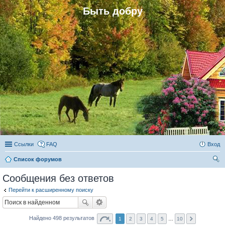
Быть добру
Ссылки
FAQ
Вход
Список форумов
ои
Сообщения без ответов
ск
Перейти к расширенному поиску
Найдено 498 результатов
1
2
3
4
5
…
10