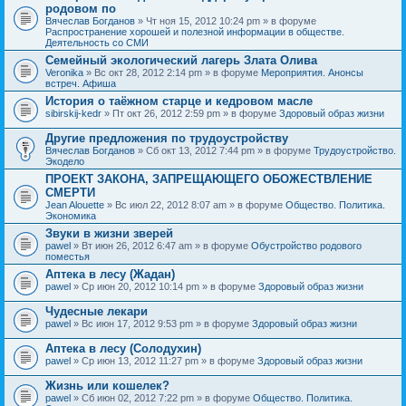
родовом по
Вячеслав Богданов
» Чт ноя 15, 2012 10:24 pm » в форуме
Распространение хорошей и полезной информации в обществе.
Деятельность со СМИ
Семейный экологический лагерь Злата Олива
Veronika
» Вс окт 28, 2012 2:14 pm » в форуме
Мероприятия. Анонсы
встреч. Афиша
История о таёжном старце и кедровом масле
sibirskij-kedr
» Пт окт 26, 2012 2:59 pm » в форуме
Здоровый образ жизни
Другие предложения по трудоустройству
Вячеслав Богданов
» Сб окт 13, 2012 7:44 pm » в форуме
Трудоустройство.
Экодело
ПРОЕКТ ЗАКОНА, ЗАПРЕЩАЮЩЕГО ОБОЖЕСТВЛЕНИЕ
СМЕРТИ
Jean Alouette
» Вс июл 22, 2012 8:07 am » в форуме
Общество. Политика.
Экономика
Звуки в жизни зверей
pawel
» Вт июн 26, 2012 6:47 am » в форуме
Обустройство родового
поместья
Аптека в лесу (Жадан)
pawel
» Ср июн 20, 2012 10:14 pm » в форуме
Здоровый образ жизни
Чудесные лекари
pawel
» Вс июн 17, 2012 9:53 pm » в форуме
Здоровый образ жизни
Аптека в лесу (Солодухин)
pawel
» Ср июн 13, 2012 11:27 pm » в форуме
Здоровый образ жизни
Жизнь или кошелек?
pawel
» Сб июн 02, 2012 7:22 pm » в форуме
Общество. Политика.