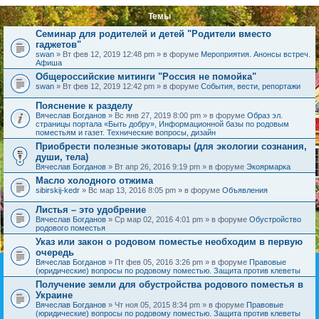
Темы
Семинар для родителей и детей "Родители вместо
гаджетов"
swan
» Вт фев 12, 2019 12:48 pm » в форуме
Мероприятия. Анонсы встреч.
Афиша
Общероссийские митинги "Россия не помойка"
swan
» Вт фев 12, 2019 12:42 pm » в форуме
События, вести, репортажи
Пояснение к разделу
Вячеслав Богданов
» Вс янв 27, 2019 8:00 pm » в форуме
Образ эл.
страницы портала «Быть добру», Информационной базы по родовым
поместьям и газет. Технические вопросы, дизайн
Приобрести полезные экотовары (для экологии сознания,
души, тела)
Вячеслав Богданов
» Вт апр 26, 2016 9:19 pm » в форуме
Экоярмарка
Масло холодного отжима
sibirskij-kedr
» Вс мар 13, 2016 8:05 pm » в форуме
Объявления
Листья – это удобрение
Вячеслав Богданов
» Ср мар 02, 2016 4:01 pm » в форуме
Обустройство
родового поместья
Указ или закон о родовом поместье необходим в первую
очередь
Вячеслав Богданов
» Пт фев 05, 2016 3:26 pm » в форуме
Правовые
(юридические) вопросы по родовому поместью. Защита против клеветы
Получение земли для обустройства родового поместья в
Украине
Вячеслав Богданов
» Чт ноя 05, 2015 8:34 pm » в форуме
Правовые
(юридические) вопросы по родовому поместью. Защита против клеветы