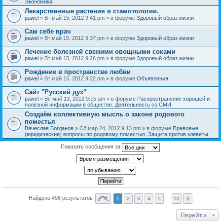
Экономика
Лекарственные растения в стамотологии.
pawel
» Вт май 15, 2012 9:41 pm » в форуме
Здоровый образ жизни
Сам себе врач
pawel
» Вт май 15, 2012 9:37 pm » в форуме
Здоровый образ жизни
Лечение болезней свежими овощными соками
pawel
» Вт май 15, 2012 9:26 pm » в форуме
Здоровый образ жизни
Рождение в пространстве любви
pawel
» Вт май 15, 2012 9:22 pm » в форуме
Объявления
Сайт "Русский дух"
pawel
» Вс май 13, 2012 9:15 am » в форуме
Распространение хорошей и
полезной информации в обществе. Деятельность со СМИ
Создаём коллективную мысль о законе родового
поместья
Вячеслав Богданов
» Сб мар 24, 2012 9:13 pm » в форуме
Правовые
(юридические) вопросы по родовому поместью. Защита против клеветы
Показать сообщения за
Найдено 498 результатов
1
2
3
4
5
…
10
Перейти