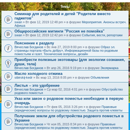
Темы
Семинар для родителей и детей "Родители вместо
гаджетов"
swan
» Вт фев 12, 2019 12:48 pm » в форуме
Мероприятия. Анонсы встреч.
Афиша
Общероссийские митинги "Россия не помойка"
swan
» Вт фев 12, 2019 12:42 pm » в форуме
События, вести, репортажи
Пояснение к разделу
Вячеслав Богданов
» Вс янв 27, 2019 8:00 pm » в форуме
Образ эл.
страницы портала «Быть добру», Информационной базы по родовым
поместьям и газет. Технические вопросы, дизайн
Приобрести полезные экотовары (для экологии сознания,
души, тела)
Вячеслав Богданов
» Вт апр 26, 2016 9:19 pm » в форуме
Экоярмарка
Масло холодного отжима
sibirskij-kedr
» Вс мар 13, 2016 8:05 pm » в форуме
Объявления
Листья – это удобрение
Вячеслав Богданов
» Ср мар 02, 2016 4:01 pm » в форуме
Обустройство
родового поместья
Указ или закон о родовом поместье необходим в первую
очередь
Вячеслав Богданов
» Пт фев 05, 2016 3:26 pm » в форуме
Правовые
(юридические) вопросы по родовому поместью. Защита против клеветы
Получение земли для обустройства родового поместья в
Украине
Вячеслав Богданов
» Чт ноя 05, 2015 8:34 pm » в форуме
Правовые
(юридические) вопросы по родовому поместью. Защита против клеветы