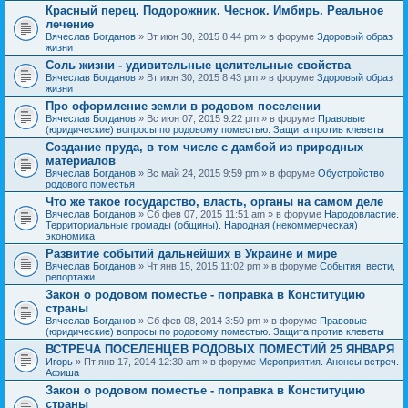
Красный перец. Подорожник. Чеснок. Имбирь. Реальное
лечение
Вячеслав Богданов
» Вт июн 30, 2015 8:44 pm » в форуме
Здоровый образ
жизни
Соль жизни - удивительные целительные свойства
Вячеслав Богданов
» Вт июн 30, 2015 8:43 pm » в форуме
Здоровый образ
жизни
Про оформление земли в родовом поселении
Вячеслав Богданов
» Вс июн 07, 2015 9:22 pm » в форуме
Правовые
(юридические) вопросы по родовому поместью. Защита против клеветы
Создание пруда, в том числе с дамбой из природных
материалов
Вячеслав Богданов
» Вс май 24, 2015 9:59 pm » в форуме
Обустройство
родового поместья
Что же такое государство, власть, органы на самом деле
Вячеслав Богданов
» Сб фев 07, 2015 11:51 am » в форуме
Народовластие.
Территориальные громады (общины). Народная (некоммерческая)
экономика
Развитие событий дальнейших в Украине и мире
Вячеслав Богданов
» Чт янв 15, 2015 11:02 pm » в форуме
События, вести,
репортажи
Закон о родовом поместье - поправка в Конституцию
страны
Вячеслав Богданов
» Сб фев 08, 2014 3:50 pm » в форуме
Правовые
(юридические) вопросы по родовому поместью. Защита против клеветы
ВСТРЕЧА ПОСЕЛЕНЦЕВ РОДОВЫХ ПОМЕСТИЙ 25 ЯНВАРЯ
Игорь
» Пт янв 17, 2014 12:30 am » в форуме
Мероприятия. Анонсы встреч.
Афиша
Закон о родовом поместье - поправка в Конституцию
страны