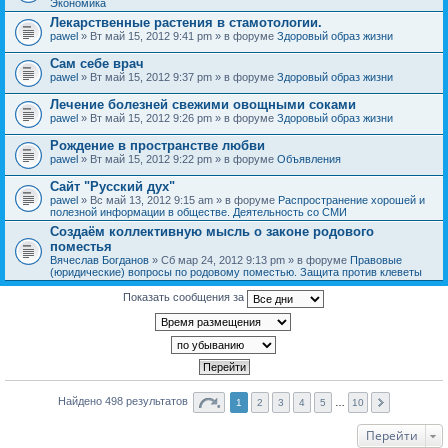
Экономика
Лекарственные растения в стамотологии.
pawel
» Вт май 15, 2012 9:41 pm » в форуме
Здоровый образ жизни
Сам себе врач
pawel
» Вт май 15, 2012 9:37 pm » в форуме
Здоровый образ жизни
Лечение болезней свежими овощными соками
pawel
» Вт май 15, 2012 9:26 pm » в форуме
Здоровый образ жизни
Рождение в пространстве любви
pawel
» Вт май 15, 2012 9:22 pm » в форуме
Объявления
Сайт "Русский дух"
pawel
» Вс май 13, 2012 9:15 am » в форуме
Распространение хорошей и
полезной информации в обществе. Деятельность со СМИ
Создаём коллективную мысль о законе родового
поместья
Вячеслав Богданов
» Сб мар 24, 2012 9:13 pm » в форуме
Правовые
(юридические) вопросы по родовому поместью. Защита против клеветы
Показать сообщения за
Найдено 498 результатов
1
2
3
4
5
…
10
Перейти