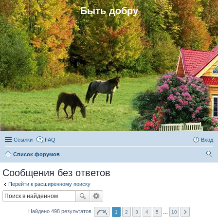
Быть добру
Ссылки
FAQ
Вход
Список форумов
ои
Сообщения без ответов
ск
Перейти к расширенному поиску
Найдено 498 результатов
1
2
3
4
5
…
10