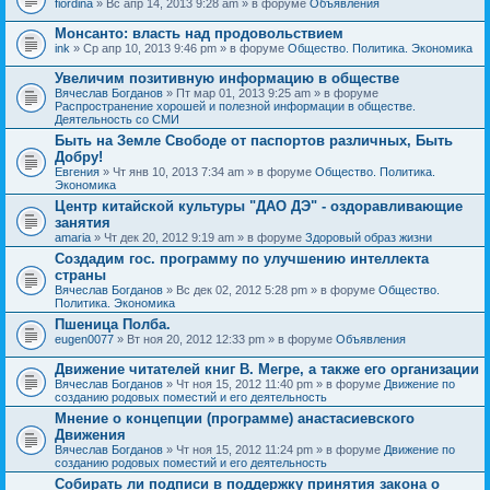
fiordina
» Вс апр 14, 2013 9:28 am » в форуме
Объявления
е
е
н
м
Монсанто: власть над продовольствием
и
а
я
ink
» Ср апр 10, 2013 9:46 pm » в форуме
Общество. Политика. Экономика
с
о
Увеличим позитивную информацию в обществе
д
е
Вячеслав Богданов
» Пт мар 01, 2013 9:25 am » в форуме
р
Распространение хорошей и полезной информации в обществе.
ж
Деятельность со СМИ
и
Быть на Земле Свободе от паспортов различных, Быть
т
Добру!
о
п
Евгения
» Чт янв 10, 2013 7:34 am » в форуме
Общество. Политика.
р
Экономика
о
Центр китайской культуры "ДАО ДЭ" - оздоравливающие
с
занятия
.
amaria
» Чт дек 20, 2012 9:19 am » в форуме
Здоровый образ жизни
Создадим гос. программу по улучшению интеллекта
страны
Вячеслав Богданов
» Вс дек 02, 2012 5:28 pm » в форуме
Общество.
Политика. Экономика
Пшеница Полба.
eugen0077
» Вт ноя 20, 2012 12:33 pm » в форуме
Объявления
Движение читателей книг В. Мегре, а также его организации
Вячеслав Богданов
» Чт ноя 15, 2012 11:40 pm » в форуме
Движение по
созданию родовых поместий и его деятельность
Мнение о концепции (программе) анастасиевского
Движения
Вячеслав Богданов
» Чт ноя 15, 2012 11:24 pm » в форуме
Движение по
созданию родовых поместий и его деятельность
Собирать ли подписи в поддержку принятия закона о