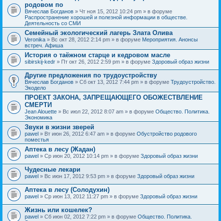
родовом по
Вячеслав Богданов
» Чт ноя 15, 2012 10:24 pm » в форуме
Распространение хорошей и полезной информации в обществе.
Деятельность со СМИ
Семейный экологический лагерь Злата Олива
Veronika
» Вс окт 28, 2012 2:14 pm » в форуме
Мероприятия. Анонсы
встреч. Афиша
История о таёжном старце и кедровом масле
sibirskij-kedr
» Пт окт 26, 2012 2:59 pm » в форуме
Здоровый образ жизни
Другие предложения по трудоустройству
Вячеслав Богданов
» Сб окт 13, 2012 7:44 pm » в форуме
Трудоустройство.
Экодело
ПРОЕКТ ЗАКОНА, ЗАПРЕЩАЮЩЕГО ОБОЖЕСТВЛЕНИЕ
СМЕРТИ
Jean Alouette
» Вс июл 22, 2012 8:07 am » в форуме
Общество. Политика.
Экономика
Звуки в жизни зверей
pawel
» Вт июн 26, 2012 6:47 am » в форуме
Обустройство родового
поместья
Аптека в лесу (Жадан)
pawel
» Ср июн 20, 2012 10:14 pm » в форуме
Здоровый образ жизни
Чудесные лекари
pawel
» Вс июн 17, 2012 9:53 pm » в форуме
Здоровый образ жизни
Аптека в лесу (Солодухин)
pawel
» Ср июн 13, 2012 11:27 pm » в форуме
Здоровый образ жизни
Жизнь или кошелек?
pawel
» Сб июн 02, 2012 7:22 pm » в форуме
Общество. Политика.