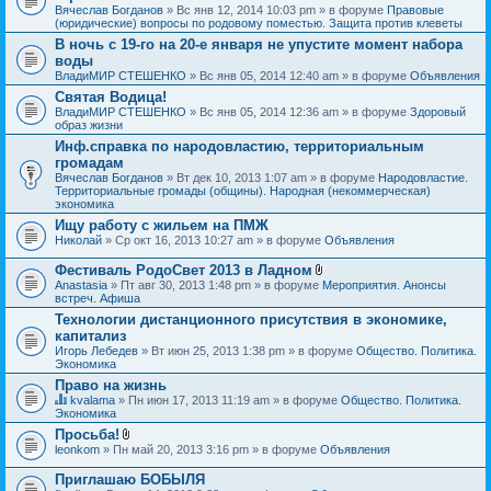
Вячеслав Богданов
» Вс янв 12, 2014 10:03 pm » в форуме
Правовые
(юридические) вопросы по родовому поместью. Защита против клеветы
В ночь с 19-го на 20-е января не упустите момент набора
воды
ВладиМИР СТЕШЕНКО
» Вс янв 05, 2014 12:40 am » в форуме
Объявления
Святая Водица!
ВладиМИР СТЕШЕНКО
» Вс янв 05, 2014 12:36 am » в форуме
Здоровый
образ жизни
Инф.справка по народовластию, территориальным
громадам
Вячеслав Богданов
» Вт дек 10, 2013 1:07 am » в форуме
Народовластие.
Территориальные громады (общины). Народная (некоммерческая)
экономика
Ищу работу с жильем на ПМЖ
Николай
» Ср окт 16, 2013 10:27 am » в форуме
Объявления
Фестиваль РодоСвет 2013 в Ладном
В
Anastasia
» Пт авг 30, 2013 1:48 pm » в форуме
Мероприятия. Анонсы
л
встреч. Афиша
о
Технологии дистанционного присутствия в экономике,
ж
капитализ
е
н
Игорь Лебедев
» Вт июн 25, 2013 1:38 pm » в форуме
Общество. Политика.
и
Экономика
я
Право на жизнь
kvalama
» Пн июн 17, 2013 11:19 am » в форуме
Общество. Политика.
Д
Экономика
а
Просьба!
н
В
leonkom
» Пн май 20, 2013 3:16 pm » в форуме
Объявления
н
л
а
о
я
Приглашаю БОБЫЛЯ
ж
т