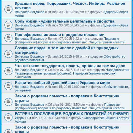
Красный перец. Подорожник. Чеснок. Имбирь. Реальное
лечение
Вячеслав Богданов
» Вт июн 30, 2015 8:44 pm » в форуме
Здоровый образ
жизни
Соль жизни - удивительные целительные свойства
Вячеслав Богданов
» Вт июн 30, 2015 8:43 pm » в форуме
Здоровый образ
жизни
Про оформление земли в родовом поселении
Вячеслав Богданов
» Вс июн 07, 2015 9:22 pm » в форуме
Правовые
(юридические) вопросы по родовому поместью. Защита против клеветы
Создание пруда, в том числе с дамбой из природных
материалов
Вячеслав Богданов
» Вс май 24, 2015 9:59 pm » в форуме
Обустройство
родового поместья
Что же такое государство, власть, органы на самом деле
Вячеслав Богданов
» Сб фев 07, 2015 11:51 am » в форуме
Народовластие.
Территориальные громады (общины). Народная (некоммерческая)
экономика
Развитие событий дальнейших в Украине и мире
Вячеслав Богданов
» Чт янв 15, 2015 11:02 pm » в форуме
События, вести,
репортажи
Закон о родовом поместье - поправка в Конституцию
страны
Вячеслав Богданов
» Сб фев 08, 2014 3:50 pm » в форуме
Правовые
(юридические) вопросы по родовому поместью. Защита против клеветы
ВСТРЕЧА ПОСЕЛЕНЦЕВ РОДОВЫХ ПОМЕСТИЙ 25 ЯНВАРЯ
Игорь
» Пт янв 17, 2014 12:30 am » в форуме
Мероприятия. Анонсы встреч.
Афиша
Закон о родовом поместье - поправка в Конституцию
страны