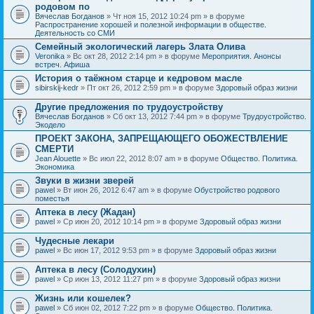
родовом по
Вячеслав Богданов
» Чт ноя 15, 2012 10:24 pm » в форуме
Распространение хорошей и полезной информации в обществе.
Деятельность со СМИ
Семейный экологический лагерь Злата Олива
Veronika
» Вс окт 28, 2012 2:14 pm » в форуме
Мероприятия. Анонсы
встреч. Афиша
История о таёжном старце и кедровом масле
sibirskij-kedr
» Пт окт 26, 2012 2:59 pm » в форуме
Здоровый образ жизни
Другие предложения по трудоустройству
Вячеслав Богданов
» Сб окт 13, 2012 7:44 pm » в форуме
Трудоустройство.
Экодело
ПРОЕКТ ЗАКОНА, ЗАПРЕЩАЮЩЕГО ОБОЖЕСТВЛЕНИЕ
СМЕРТИ
Jean Alouette
» Вс июл 22, 2012 8:07 am » в форуме
Общество. Политика.
Экономика
Звуки в жизни зверей
pawel
» Вт июн 26, 2012 6:47 am » в форуме
Обустройство родового
поместья
Аптека в лесу (Жадан)
pawel
» Ср июн 20, 2012 10:14 pm » в форуме
Здоровый образ жизни
Чудесные лекари
pawel
» Вс июн 17, 2012 9:53 pm » в форуме
Здоровый образ жизни
Аптека в лесу (Солодухин)
pawel
» Ср июн 13, 2012 11:27 pm » в форуме
Здоровый образ жизни
Жизнь или кошелек?
pawel
» Сб июн 02, 2012 7:22 pm » в форуме
Общество. Политика.