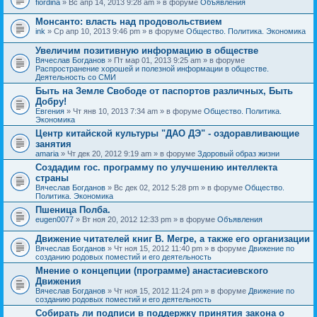
fiordina
» Вс апр 14, 2013 9:28 am » в форуме
Объявления
е
е
н
м
Монсанто: власть над продовольствием
и
а
я
ink
» Ср апр 10, 2013 9:46 pm » в форуме
Общество. Политика. Экономика
с
о
Увеличим позитивную информацию в обществе
д
е
Вячеслав Богданов
» Пт мар 01, 2013 9:25 am » в форуме
р
Распространение хорошей и полезной информации в обществе.
ж
Деятельность со СМИ
и
Быть на Земле Свободе от паспортов различных, Быть
т
Добру!
о
п
Евгения
» Чт янв 10, 2013 7:34 am » в форуме
Общество. Политика.
р
Экономика
о
Центр китайской культуры "ДАО ДЭ" - оздоравливающие
с
занятия
.
amaria
» Чт дек 20, 2012 9:19 am » в форуме
Здоровый образ жизни
Создадим гос. программу по улучшению интеллекта
страны
Вячеслав Богданов
» Вс дек 02, 2012 5:28 pm » в форуме
Общество.
Политика. Экономика
Пшеница Полба.
eugen0077
» Вт ноя 20, 2012 12:33 pm » в форуме
Объявления
Движение читателей книг В. Мегре, а также его организации
Вячеслав Богданов
» Чт ноя 15, 2012 11:40 pm » в форуме
Движение по
созданию родовых поместий и его деятельность
Мнение о концепции (программе) анастасиевского
Движения
Вячеслав Богданов
» Чт ноя 15, 2012 11:24 pm » в форуме
Движение по
созданию родовых поместий и его деятельность
Собирать ли подписи в поддержку принятия закона о