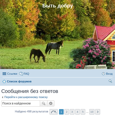
Быть добру
Ссылки
FAQ
Вход
Список форумов
ои
Сообщения без ответов
ск
Перейти к расширенному поиску
Найдено 498 результатов
1
2
3
4
5
…
10