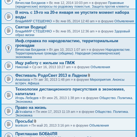
Вячеслав Богданов
» Вс янв 12, 2014 10:03 pm » в форуме
Правовые
(юридические) вопросы по родовому поместью. Защита против клеветы
В ночь с 19-го на 20-е января не упустите момент набора
воды
ВладиМИР СТЕШЕНКО
» Вс янв 05, 2014 12:40 am » в форуме
Объявления
Святая Водица!
ВладиМИР СТЕШЕНКО
» Вс янв 05, 2014 12:36 am » в форуме
Здоровый
образ жизни
Инф.справка по народовластию, территориальным
громадам
Вячеслав Богданов
» Вт дек 10, 2013 1:07 am » в форуме
Народовластие.
Территориальные громады (общины). Народная (некоммерческая)
экономика
Ищу работу с жильем на ПМЖ
Николай
» Ср окт 16, 2013 10:27 am » в форуме
Объявления
Фестиваль РодоСвет 2013 в Ладном
В
Anastasia
» Пт авг 30, 2013 1:48 pm » в форуме
Мероприятия. Анонсы
л
встреч. Афиша
о
Технологии дистанционного присутствия в экономике,
ж
капитализ
е
н
Игорь Лебедев
» Вт июн 25, 2013 1:38 pm » в форуме
Общество. Политика.
и
Экономика
я
Право на жизнь
kvalama
» Пн июн 17, 2013 11:19 am » в форуме
Общество. Политика.
Д
Экономика
а
Просьба!
н
В
leonkom
» Пн май 20, 2013 3:16 pm » в форуме
Объявления
н
л
а
о
я
Приглашаю БОБЫЛЯ
ж
т