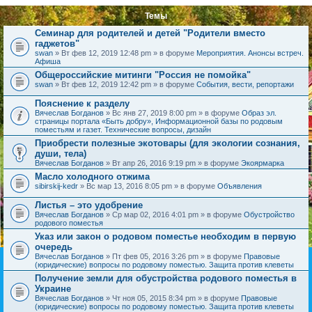
Темы
Семинар для родителей и детей "Родители вместо
гаджетов"
swan
» Вт фев 12, 2019 12:48 pm » в форуме
Мероприятия. Анонсы встреч.
Афиша
Общероссийские митинги "Россия не помойка"
swan
» Вт фев 12, 2019 12:42 pm » в форуме
События, вести, репортажи
Пояснение к разделу
Вячеслав Богданов
» Вс янв 27, 2019 8:00 pm » в форуме
Образ эл.
страницы портала «Быть добру», Информационной базы по родовым
поместьям и газет. Технические вопросы, дизайн
Приобрести полезные экотовары (для экологии сознания,
души, тела)
Вячеслав Богданов
» Вт апр 26, 2016 9:19 pm » в форуме
Экоярмарка
Масло холодного отжима
sibirskij-kedr
» Вс мар 13, 2016 8:05 pm » в форуме
Объявления
Листья – это удобрение
Вячеслав Богданов
» Ср мар 02, 2016 4:01 pm » в форуме
Обустройство
родового поместья
Указ или закон о родовом поместье необходим в первую
очередь
Вячеслав Богданов
» Пт фев 05, 2016 3:26 pm » в форуме
Правовые
(юридические) вопросы по родовому поместью. Защита против клеветы
Получение земли для обустройства родового поместья в
Украине
Вячеслав Богданов
» Чт ноя 05, 2015 8:34 pm » в форуме
Правовые
(юридические) вопросы по родовому поместью. Защита против клеветы