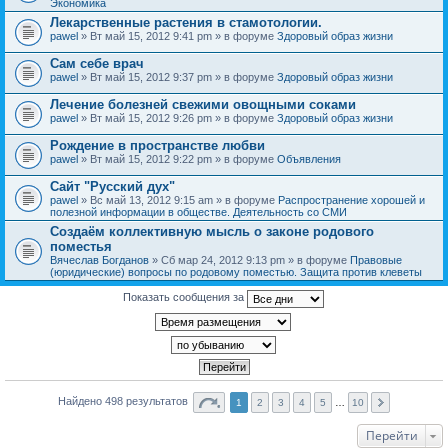
Экономика
Лекарственные растения в стамотологии.
pawel
» Вт май 15, 2012 9:41 pm » в форуме
Здоровый образ жизни
Сам себе врач
pawel
» Вт май 15, 2012 9:37 pm » в форуме
Здоровый образ жизни
Лечение болезней свежими овощными соками
pawel
» Вт май 15, 2012 9:26 pm » в форуме
Здоровый образ жизни
Рождение в пространстве любви
pawel
» Вт май 15, 2012 9:22 pm » в форуме
Объявления
Сайт "Русский дух"
pawel
» Вс май 13, 2012 9:15 am » в форуме
Распространение хорошей и
полезной информации в обществе. Деятельность со СМИ
Создаём коллективную мысль о законе родового
поместья
Вячеслав Богданов
» Сб мар 24, 2012 9:13 pm » в форуме
Правовые
(юридические) вопросы по родовому поместью. Защита против клеветы
Показать сообщения за
Найдено 498 результатов
1
2
3
4
5
…
10
Перейти