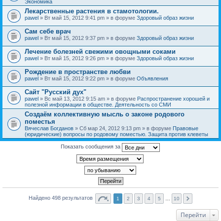
Экономика
Лекарственные растения в стамотологии.
pawel
» Вт май 15, 2012 9:41 pm » в форуме
Здоровый образ жизни
Сам себе врач
pawel
» Вт май 15, 2012 9:37 pm » в форуме
Здоровый образ жизни
Лечение болезней свежими овощными соками
pawel
» Вт май 15, 2012 9:26 pm » в форуме
Здоровый образ жизни
Рождение в пространстве любви
pawel
» Вт май 15, 2012 9:22 pm » в форуме
Объявления
Сайт "Русский дух"
pawel
» Вс май 13, 2012 9:15 am » в форуме
Распространение хорошей и
полезной информации в обществе. Деятельность со СМИ
Создаём коллективную мысль о законе родового
поместья
Вячеслав Богданов
» Сб мар 24, 2012 9:13 pm » в форуме
Правовые
(юридические) вопросы по родовому поместью. Защита против клеветы
Показать сообщения за
Найдено 498 результатов
1
2
3
4
5
…
10
Перейти