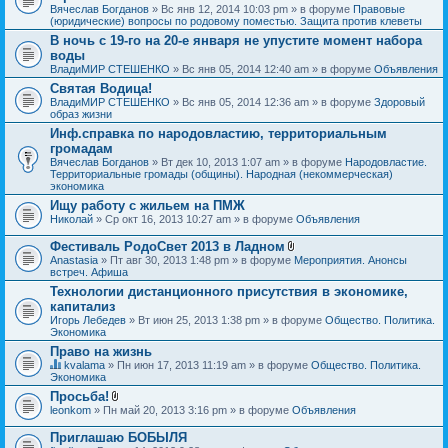
Вячеслав Богданов
» Вс янв 12, 2014 10:03 pm » в форуме
Правовые
(юридические) вопросы по родовому поместью. Защита против клеветы
В ночь с 19-го на 20-е января не упустите момент набора
воды
ВладиМИР СТЕШЕНКО
» Вс янв 05, 2014 12:40 am » в форуме
Объявления
Святая Водица!
ВладиМИР СТЕШЕНКО
» Вс янв 05, 2014 12:36 am » в форуме
Здоровый
образ жизни
Инф.справка по народовластию, территориальным
громадам
Вячеслав Богданов
» Вт дек 10, 2013 1:07 am » в форуме
Народовластие.
Территориальные громады (общины). Народная (некоммерческая)
экономика
Ищу работу с жильем на ПМЖ
Николай
» Ср окт 16, 2013 10:27 am » в форуме
Объявления
Фестиваль РодоСвет 2013 в Ладном
В
Anastasia
» Пт авг 30, 2013 1:48 pm » в форуме
Мероприятия. Анонсы
л
встреч. Афиша
о
Технологии дистанционного присутствия в экономике,
ж
капитализ
е
н
Игорь Лебедев
» Вт июн 25, 2013 1:38 pm » в форуме
Общество. Политика.
и
Экономика
я
Право на жизнь
kvalama
» Пн июн 17, 2013 11:19 am » в форуме
Общество. Политика.
Д
Экономика
а
Просьба!
н
В
leonkom
» Пн май 20, 2013 3:16 pm » в форуме
Объявления
н
л
а
о
я
Приглашаю БОБЫЛЯ
ж
т