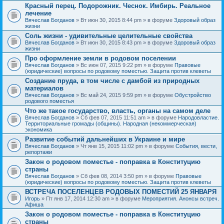
Красный перец. Подорожник. Чеснок. Имбирь. Реальное
лечение
Вячеслав Богданов
» Вт июн 30, 2015 8:44 pm » в форуме
Здоровый образ
жизни
Соль жизни - удивительные целительные свойства
Вячеслав Богданов
» Вт июн 30, 2015 8:43 pm » в форуме
Здоровый образ
жизни
Про оформление земли в родовом поселении
Вячеслав Богданов
» Вс июн 07, 2015 9:22 pm » в форуме
Правовые
(юридические) вопросы по родовому поместью. Защита против клеветы
Создание пруда, в том числе с дамбой из природных
материалов
Вячеслав Богданов
» Вс май 24, 2015 9:59 pm » в форуме
Обустройство
родового поместья
Что же такое государство, власть, органы на самом деле
Вячеслав Богданов
» Сб фев 07, 2015 11:51 am » в форуме
Народовластие.
Территориальные громады (общины). Народная (некоммерческая)
экономика
Развитие событий дальнейших в Украине и мире
Вячеслав Богданов
» Чт янв 15, 2015 11:02 pm » в форуме
События, вести,
репортажи
Закон о родовом поместье - поправка в Конституцию
страны
Вячеслав Богданов
» Сб фев 08, 2014 3:50 pm » в форуме
Правовые
(юридические) вопросы по родовому поместью. Защита против клеветы
ВСТРЕЧА ПОСЕЛЕНЦЕВ РОДОВЫХ ПОМЕСТИЙ 25 ЯНВАРЯ
Игорь
» Пт янв 17, 2014 12:30 am » в форуме
Мероприятия. Анонсы встреч.
Афиша
Закон о родовом поместье - поправка в Конституцию
страны