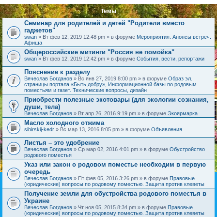
Темы
Семинар для родителей и детей "Родители вместо
гаджетов"
swan
» Вт фев 12, 2019 12:48 pm » в форуме
Мероприятия. Анонсы встреч.
Афиша
Общероссийские митинги "Россия не помойка"
swan
» Вт фев 12, 2019 12:42 pm » в форуме
События, вести, репортажи
Пояснение к разделу
Вячеслав Богданов
» Вс янв 27, 2019 8:00 pm » в форуме
Образ эл.
страницы портала «Быть добру», Информационной базы по родовым
поместьям и газет. Технические вопросы, дизайн
Приобрести полезные экотовары (для экологии сознания,
души, тела)
Вячеслав Богданов
» Вт апр 26, 2016 9:19 pm » в форуме
Экоярмарка
Масло холодного отжима
sibirskij-kedr
» Вс мар 13, 2016 8:05 pm » в форуме
Объявления
Листья – это удобрение
Вячеслав Богданов
» Ср мар 02, 2016 4:01 pm » в форуме
Обустройство
родового поместья
Указ или закон о родовом поместье необходим в первую
очередь
Вячеслав Богданов
» Пт фев 05, 2016 3:26 pm » в форуме
Правовые
(юридические) вопросы по родовому поместью. Защита против клеветы
Получение земли для обустройства родового поместья в
Украине
Вячеслав Богданов
» Чт ноя 05, 2015 8:34 pm » в форуме
Правовые
(юридические) вопросы по родовому поместью. Защита против клеветы