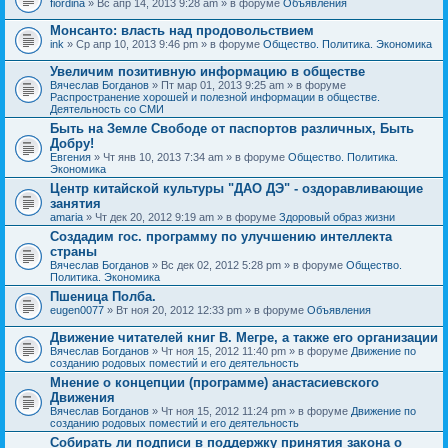
fiordina
» Вс апр 14, 2013 9:28 am » в форуме
Объявления
е
е
н
м
Монсанто: власть над продовольствием
и
а
я
ink
» Ср апр 10, 2013 9:46 pm » в форуме
Общество. Политика. Экономика
с
о
Увеличим позитивную информацию в обществе
д
е
Вячеслав Богданов
» Пт мар 01, 2013 9:25 am » в форуме
р
Распространение хорошей и полезной информации в обществе.
ж
Деятельность со СМИ
и
Быть на Земле Свободе от паспортов различных, Быть
т
Добру!
о
п
Евгения
» Чт янв 10, 2013 7:34 am » в форуме
Общество. Политика.
р
Экономика
о
Центр китайской культуры "ДАО ДЭ" - оздоравливающие
с
занятия
.
amaria
» Чт дек 20, 2012 9:19 am » в форуме
Здоровый образ жизни
Создадим гос. программу по улучшению интеллекта
страны
Вячеслав Богданов
» Вс дек 02, 2012 5:28 pm » в форуме
Общество.
Политика. Экономика
Пшеница Полба.
eugen0077
» Вт ноя 20, 2012 12:33 pm » в форуме
Объявления
Движение читателей книг В. Мегре, а также его организации
Вячеслав Богданов
» Чт ноя 15, 2012 11:40 pm » в форуме
Движение по
созданию родовых поместий и его деятельность
Мнение о концепции (программе) анастасиевского
Движения
Вячеслав Богданов
» Чт ноя 15, 2012 11:24 pm » в форуме
Движение по
созданию родовых поместий и его деятельность
Собирать ли подписи в поддержку принятия закона о