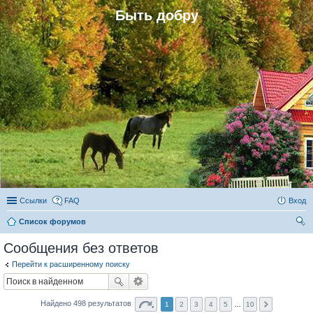
Быть добру
Ссылки
FAQ
Вход
Список форумов
ои
Сообщения без ответов
ск
Перейти к расширенному поиску
Найдено 498 результатов
1
2
3
4
5
…
10