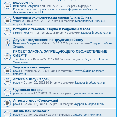
родовом по
Вячеслав Богданов
» Чт ноя 15, 2012 10:24 pm » в форуме
Распространение хорошей и полезной информации в обществе.
Деятельность со СМИ
Семейный экологический лагерь Злата Олива
Veronika
» Вс окт 28, 2012 2:14 pm » в форуме
Мероприятия. Анонсы
встреч. Афиша
История о таёжном старце и кедровом масле
sibirskij-kedr
» Пт окт 26, 2012 2:59 pm » в форуме
Здоровый образ жизни
Другие предложения по трудоустройству
Вячеслав Богданов
» Сб окт 13, 2012 7:44 pm » в форуме
Трудоустройство.
Экодело
ПРОЕКТ ЗАКОНА, ЗАПРЕЩАЮЩЕГО ОБОЖЕСТВЛЕНИЕ
СМЕРТИ
Jean Alouette
» Вс июл 22, 2012 8:07 am » в форуме
Общество. Политика.
Экономика
Звуки в жизни зверей
pawel
» Вт июн 26, 2012 6:47 am » в форуме
Обустройство родового
поместья
Аптека в лесу (Жадан)
pawel
» Ср июн 20, 2012 10:14 pm » в форуме
Здоровый образ жизни
Чудесные лекари
pawel
» Вс июн 17, 2012 9:53 pm » в форуме
Здоровый образ жизни
Аптека в лесу (Солодухин)
pawel
» Ср июн 13, 2012 11:27 pm » в форуме
Здоровый образ жизни
Жизнь или кошелек?
pawel
» Сб июн 02, 2012 7:22 pm » в форуме
Общество. Политика.