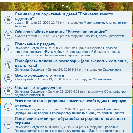
Темы
Семинар для родителей и детей "Родители вместо
гаджетов"
swan
» Вт фев 12, 2019 12:48 pm » в форуме
Мероприятия. Анонсы встреч.
Афиша
Общероссийские митинги "Россия не помойка"
swan
» Вт фев 12, 2019 12:42 pm » в форуме
События, вести, репортажи
Пояснение к разделу
Вячеслав Богданов
» Вс янв 27, 2019 8:00 pm » в форуме
Образ эл.
страницы портала «Быть добру», Информационной базы по родовым
поместьям и газет. Технические вопросы, дизайн
Приобрести полезные экотовары (для экологии сознания,
души, тела)
Вячеслав Богданов
» Вт апр 26, 2016 9:19 pm » в форуме
Экоярмарка
Масло холодного отжима
sibirskij-kedr
» Вс мар 13, 2016 8:05 pm » в форуме
Объявления
Листья – это удобрение
Вячеслав Богданов
» Ср мар 02, 2016 4:01 pm » в форуме
Обустройство
родового поместья
Указ или закон о родовом поместье необходим в первую
очередь
Вячеслав Богданов
» Пт фев 05, 2016 3:26 pm » в форуме
Правовые
(юридические) вопросы по родовому поместью. Защита против клеветы
Получение земли для обустройства родового поместья в
Украине
Вячеслав Богданов
» Чт ноя 05, 2015 8:34 pm » в форуме
Правовые
(юридические) вопросы по родовому поместью. Защита против клеветы