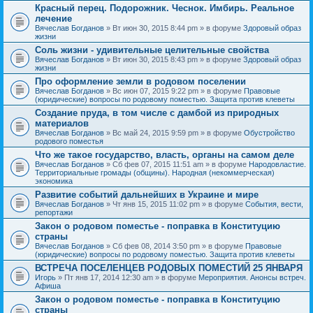
Красный перец. Подорожник. Чеснок. Имбирь. Реальное
лечение
Вячеслав Богданов
» Вт июн 30, 2015 8:44 pm » в форуме
Здоровый образ
жизни
Соль жизни - удивительные целительные свойства
Вячеслав Богданов
» Вт июн 30, 2015 8:43 pm » в форуме
Здоровый образ
жизни
Про оформление земли в родовом поселении
Вячеслав Богданов
» Вс июн 07, 2015 9:22 pm » в форуме
Правовые
(юридические) вопросы по родовому поместью. Защита против клеветы
Создание пруда, в том числе с дамбой из природных
материалов
Вячеслав Богданов
» Вс май 24, 2015 9:59 pm » в форуме
Обустройство
родового поместья
Что же такое государство, власть, органы на самом деле
Вячеслав Богданов
» Сб фев 07, 2015 11:51 am » в форуме
Народовластие.
Территориальные громады (общины). Народная (некоммерческая)
экономика
Развитие событий дальнейших в Украине и мире
Вячеслав Богданов
» Чт янв 15, 2015 11:02 pm » в форуме
События, вести,
репортажи
Закон о родовом поместье - поправка в Конституцию
страны
Вячеслав Богданов
» Сб фев 08, 2014 3:50 pm » в форуме
Правовые
(юридические) вопросы по родовому поместью. Защита против клеветы
ВСТРЕЧА ПОСЕЛЕНЦЕВ РОДОВЫХ ПОМЕСТИЙ 25 ЯНВАРЯ
Игорь
» Пт янв 17, 2014 12:30 am » в форуме
Мероприятия. Анонсы встреч.
Афиша
Закон о родовом поместье - поправка в Конституцию
страны