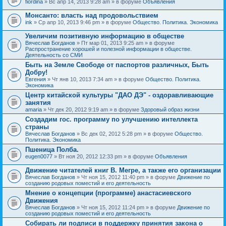
fiordina
» Вс апр 14, 2013 9:28 am » в форуме
Объявления
е
е
н
м
Монсанто: власть над продовольствием
и
а
я
ink
» Ср апр 10, 2013 9:46 pm » в форуме
Общество. Политика. Экономика
с
о
Увеличим позитивную информацию в обществе
д
е
Вячеслав Богданов
» Пт мар 01, 2013 9:25 am » в форуме
р
Распространение хорошей и полезной информации в обществе.
ж
Деятельность со СМИ
и
Быть на Земле Свободе от паспортов различных, Быть
т
Добру!
о
п
Евгения
» Чт янв 10, 2013 7:34 am » в форуме
Общество. Политика.
р
Экономика
о
Центр китайской культуры "ДАО ДЭ" - оздоравливающие
с
занятия
.
amaria
» Чт дек 20, 2012 9:19 am » в форуме
Здоровый образ жизни
Создадим гос. программу по улучшению интеллекта
страны
Вячеслав Богданов
» Вс дек 02, 2012 5:28 pm » в форуме
Общество.
Политика. Экономика
Пшеница Полба.
eugen0077
» Вт ноя 20, 2012 12:33 pm » в форуме
Объявления
Движение читателей книг В. Мегре, а также его организации
Вячеслав Богданов
» Чт ноя 15, 2012 11:40 pm » в форуме
Движение по
созданию родовых поместий и его деятельность
Мнение о концепции (программе) анастасиевского
Движения
Вячеслав Богданов
» Чт ноя 15, 2012 11:24 pm » в форуме
Движение по
созданию родовых поместий и его деятельность
Собирать ли подписи в поддержку принятия закона о