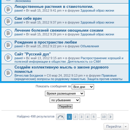
Экономика
Лекарственные растения в стамотологии.
pawel
» Вт май 15, 2012 9:41 pm » в форуме
Здоровый образ жизни
Сам себе врач
pawel
» Вт май 15, 2012 9:37 pm » в форуме
Здоровый образ жизни
Лечение болезней свежими овощными соками
pawel
» Вт май 15, 2012 9:26 pm » в форуме
Здоровый образ жизни
Рождение в пространстве любви
pawel
» Вт май 15, 2012 9:22 pm » в форуме
Объявления
Сайт "Русский дух"
pawel
» Вс май 13, 2012 9:15 am » в форуме
Распространение хорошей и
полезной информации в обществе. Деятельность со СМИ
Создаём коллективную мысль о законе родового
поместья
Вячеслав Богданов
» Сб мар 24, 2012 9:13 pm » в форуме
Правовые
(юридические) вопросы по родовому поместью. Защита против клеветы
Показать сообщения за
Найдено 498 результатов
1
2
3
4
5
…
10
Перейти