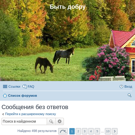
Быть добру
Ссылки
FAQ
Вход
Список форумов
ои
Сообщения без ответов
ск
Перейти к расширенному поиску
Найдено 498 результатов
1
2
3
4
5
…
10