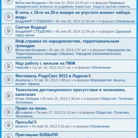
Вячеслав Богданов
» Вс янв 12, 2014 10:03 pm » в форуме
Правовые
(юридические) вопросы по родовому поместью. Защита против клеветы
В ночь с 19-го на 20-е января не упустите момент набора
воды
ВладиМИР СТЕШЕНКО
» Вс янв 05, 2014 12:40 am » в форуме
Объявления
Святая Водица!
ВладиМИР СТЕШЕНКО
» Вс янв 05, 2014 12:36 am » в форуме
Здоровый
образ жизни
Инф.справка по народовластию, территориальным
громадам
Вячеслав Богданов
» Вт дек 10, 2013 1:07 am » в форуме
Народовластие.
Территориальные громады (общины). Народная (некоммерческая)
экономика
Ищу работу с жильем на ПМЖ
Николай
» Ср окт 16, 2013 10:27 am » в форуме
Объявления
Фестиваль РодоСвет 2013 в Ладном
В
Anastasia
» Пт авг 30, 2013 1:48 pm » в форуме
Мероприятия. Анонсы
л
встреч. Афиша
о
Технологии дистанционного присутствия в экономике,
ж
капитализ
е
н
Игорь Лебедев
» Вт июн 25, 2013 1:38 pm » в форуме
Общество. Политика.
и
Экономика
я
Право на жизнь
kvalama
» Пн июн 17, 2013 11:19 am » в форуме
Общество. Политика.
Д
Экономика
а
Просьба!
н
В
leonkom
» Пн май 20, 2013 3:16 pm » в форуме
Объявления
н
л
а
о
я
Приглашаю БОБЫЛЯ
ж
т