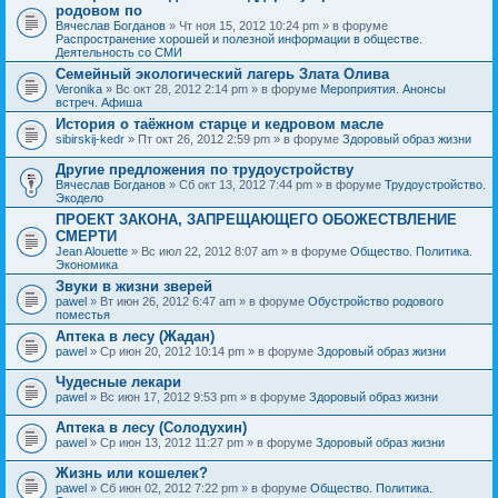
родовом по
Вячеслав Богданов
» Чт ноя 15, 2012 10:24 pm » в форуме
Распространение хорошей и полезной информации в обществе.
Деятельность со СМИ
Семейный экологический лагерь Злата Олива
Veronika
» Вс окт 28, 2012 2:14 pm » в форуме
Мероприятия. Анонсы
встреч. Афиша
История о таёжном старце и кедровом масле
sibirskij-kedr
» Пт окт 26, 2012 2:59 pm » в форуме
Здоровый образ жизни
Другие предложения по трудоустройству
Вячеслав Богданов
» Сб окт 13, 2012 7:44 pm » в форуме
Трудоустройство.
Экодело
ПРОЕКТ ЗАКОНА, ЗАПРЕЩАЮЩЕГО ОБОЖЕСТВЛЕНИЕ
СМЕРТИ
Jean Alouette
» Вс июл 22, 2012 8:07 am » в форуме
Общество. Политика.
Экономика
Звуки в жизни зверей
pawel
» Вт июн 26, 2012 6:47 am » в форуме
Обустройство родового
поместья
Аптека в лесу (Жадан)
pawel
» Ср июн 20, 2012 10:14 pm » в форуме
Здоровый образ жизни
Чудесные лекари
pawel
» Вс июн 17, 2012 9:53 pm » в форуме
Здоровый образ жизни
Аптека в лесу (Солодухин)
pawel
» Ср июн 13, 2012 11:27 pm » в форуме
Здоровый образ жизни
Жизнь или кошелек?
pawel
» Сб июн 02, 2012 7:22 pm » в форуме
Общество. Политика.