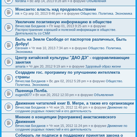
fiordina
» Вс апр 14, 2013 9:28 am » в форуме
Объявления
е
е
н
м
Монсанто: власть над продовольствием
и
а
я
ink
» Ср апр 10, 2013 9:46 pm » в форуме
Общество. Политика. Экономика
с
о
Увеличим позитивную информацию в обществе
д
е
Вячеслав Богданов
» Пт мар 01, 2013 9:25 am » в форуме
р
Распространение хорошей и полезной информации в обществе.
ж
Деятельность со СМИ
и
Быть на Земле Свободе от паспортов различных, Быть
т
Добру!
о
п
Евгения
» Чт янв 10, 2013 7:34 am » в форуме
Общество. Политика.
р
Экономика
о
Центр китайской культуры "ДАО ДЭ" - оздоравливающие
с
занятия
.
amaria
» Чт дек 20, 2012 9:19 am » в форуме
Здоровый образ жизни
Создадим гос. программу по улучшению интеллекта
страны
Вячеслав Богданов
» Вс дек 02, 2012 5:28 pm » в форуме
Общество.
Политика. Экономика
Пшеница Полба.
eugen0077
» Вт ноя 20, 2012 12:33 pm » в форуме
Объявления
Движение читателей книг В. Мегре, а также его организации
Вячеслав Богданов
» Чт ноя 15, 2012 11:40 pm » в форуме
Движение по
созданию родовых поместий и его деятельность
Мнение о концепции (программе) анастасиевского
Движения
Вячеслав Богданов
» Чт ноя 15, 2012 11:24 pm » в форуме
Движение по
созданию родовых поместий и его деятельность
Собирать ли подписи в поддержку принятия закона о