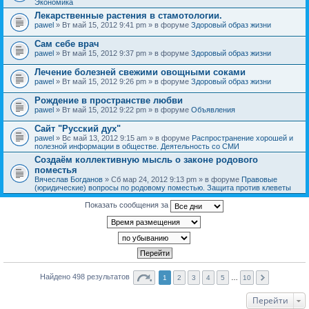
Экономика
Лекарственные растения в стамотологии.
pawel
» Вт май 15, 2012 9:41 pm » в форуме
Здоровый образ жизни
Сам себе врач
pawel
» Вт май 15, 2012 9:37 pm » в форуме
Здоровый образ жизни
Лечение болезней свежими овощными соками
pawel
» Вт май 15, 2012 9:26 pm » в форуме
Здоровый образ жизни
Рождение в пространстве любви
pawel
» Вт май 15, 2012 9:22 pm » в форуме
Объявления
Сайт "Русский дух"
pawel
» Вс май 13, 2012 9:15 am » в форуме
Распространение хорошей и
полезной информации в обществе. Деятельность со СМИ
Создаём коллективную мысль о законе родового
поместья
Вячеслав Богданов
» Сб мар 24, 2012 9:13 pm » в форуме
Правовые
(юридические) вопросы по родовому поместью. Защита против клеветы
Показать сообщения за
Найдено 498 результатов
1
2
3
4
5
…
10
Перейти