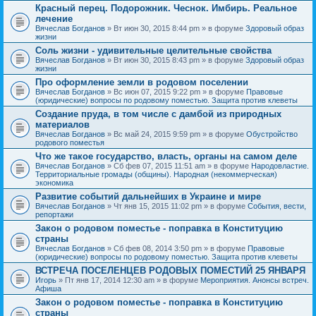
Красный перец. Подорожник. Чеснок. Имбирь. Реальное
лечение
Вячеслав Богданов
» Вт июн 30, 2015 8:44 pm » в форуме
Здоровый образ
жизни
Соль жизни - удивительные целительные свойства
Вячеслав Богданов
» Вт июн 30, 2015 8:43 pm » в форуме
Здоровый образ
жизни
Про оформление земли в родовом поселении
Вячеслав Богданов
» Вс июн 07, 2015 9:22 pm » в форуме
Правовые
(юридические) вопросы по родовому поместью. Защита против клеветы
Создание пруда, в том числе с дамбой из природных
материалов
Вячеслав Богданов
» Вс май 24, 2015 9:59 pm » в форуме
Обустройство
родового поместья
Что же такое государство, власть, органы на самом деле
Вячеслав Богданов
» Сб фев 07, 2015 11:51 am » в форуме
Народовластие.
Территориальные громады (общины). Народная (некоммерческая)
экономика
Развитие событий дальнейших в Украине и мире
Вячеслав Богданов
» Чт янв 15, 2015 11:02 pm » в форуме
События, вести,
репортажи
Закон о родовом поместье - поправка в Конституцию
страны
Вячеслав Богданов
» Сб фев 08, 2014 3:50 pm » в форуме
Правовые
(юридические) вопросы по родовому поместью. Защита против клеветы
ВСТРЕЧА ПОСЕЛЕНЦЕВ РОДОВЫХ ПОМЕСТИЙ 25 ЯНВАРЯ
Игорь
» Пт янв 17, 2014 12:30 am » в форуме
Мероприятия. Анонсы встреч.
Афиша
Закон о родовом поместье - поправка в Конституцию
страны