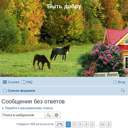
Быть добру
Ссылки
FAQ
Вход
Список форумов
ои
Сообщения без ответов
ск
Перейти к расширенному поиску
Найдено 498 результатов
1
2
3
4
5
…
10