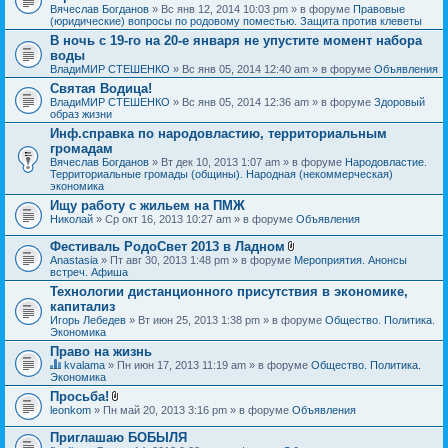
Вячеслав Богданов
» Вс янв 12, 2014 10:03 pm » в форуме
Правовые
(юридические) вопросы по родовому поместью. Защита против клеветы
В ночь с 19-го на 20-е января не упустите момент набора
воды
ВладиМИР СТЕШЕНКО
» Вс янв 05, 2014 12:40 am » в форуме
Объявления
Святая Водица!
ВладиМИР СТЕШЕНКО
» Вс янв 05, 2014 12:36 am » в форуме
Здоровый
образ жизни
Инф.справка по народовластию, территориальным
громадам
Вячеслав Богданов
» Вт дек 10, 2013 1:07 am » в форуме
Народовластие.
Территориальные громады (общины). Народная (некоммерческая)
экономика
Ищу работу с жильем на ПМЖ
Николай
» Ср окт 16, 2013 10:27 am » в форуме
Объявления
Фестиваль РодоСвет 2013 в Ладном
В
Anastasia
» Пт авг 30, 2013 1:48 pm » в форуме
Мероприятия. Анонсы
л
встреч. Афиша
о
Технологии дистанционного присутствия в экономике,
ж
капитализ
е
н
Игорь Лебедев
» Вт июн 25, 2013 1:38 pm » в форуме
Общество. Политика.
и
Экономика
я
Право на жизнь
kvalama
» Пн июн 17, 2013 11:19 am » в форуме
Общество. Политика.
Д
Экономика
а
Просьба!
н
В
leonkom
» Пн май 20, 2013 3:16 pm » в форуме
Объявления
н
л
а
о
я
Приглашаю БОБЫЛЯ
ж
т