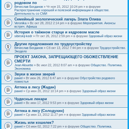
родовом по
Вячеслав Богданов
» Чт ноя 15, 2012 10:24 pm » в форуме
Распространение хорошей и полезной информации в обществе.
Деятельность со СМИ
Семейный экологический лагерь Злата Олива
Veronika
» Вс окт 28, 2012 2:14 pm » в форуме
Мероприятия. Анонсы
встреч. Афиша
История о таёжном старце и кедровом масле
sibirskij-kedr
» Пт окт 26, 2012 2:59 pm » в форуме
Здоровый образ жизни
Другие предложения по трудоустройству
Вячеслав Богданов
» Сб окт 13, 2012 7:44 pm » в форуме
Трудоустройство.
Экодело
ПРОЕКТ ЗАКОНА, ЗАПРЕЩАЮЩЕГО ОБОЖЕСТВЛЕНИЕ
СМЕРТИ
Jean Alouette
» Вс июл 22, 2012 8:07 am » в форуме
Общество. Политика.
Экономика
Звуки в жизни зверей
pawel
» Вт июн 26, 2012 6:47 am » в форуме
Обустройство родового
поместья
Аптека в лесу (Жадан)
pawel
» Ср июн 20, 2012 10:14 pm » в форуме
Здоровый образ жизни
Чудесные лекари
pawel
» Вс июн 17, 2012 9:53 pm » в форуме
Здоровый образ жизни
Аптека в лесу (Солодухин)
pawel
» Ср июн 13, 2012 11:27 pm » в форуме
Здоровый образ жизни
Жизнь или кошелек?
pawel
» Сб июн 02, 2012 7:22 pm » в форуме
Общество. Политика.