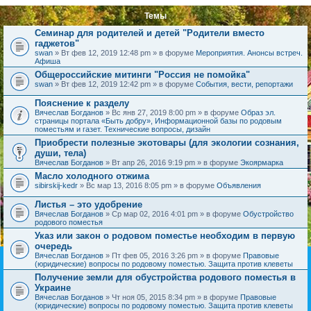
Темы
Семинар для родителей и детей "Родители вместо
гаджетов"
swan
» Вт фев 12, 2019 12:48 pm » в форуме
Мероприятия. Анонсы встреч.
Афиша
Общероссийские митинги "Россия не помойка"
swan
» Вт фев 12, 2019 12:42 pm » в форуме
События, вести, репортажи
Пояснение к разделу
Вячеслав Богданов
» Вс янв 27, 2019 8:00 pm » в форуме
Образ эл.
страницы портала «Быть добру», Информационной базы по родовым
поместьям и газет. Технические вопросы, дизайн
Приобрести полезные экотовары (для экологии сознания,
души, тела)
Вячеслав Богданов
» Вт апр 26, 2016 9:19 pm » в форуме
Экоярмарка
Масло холодного отжима
sibirskij-kedr
» Вс мар 13, 2016 8:05 pm » в форуме
Объявления
Листья – это удобрение
Вячеслав Богданов
» Ср мар 02, 2016 4:01 pm » в форуме
Обустройство
родового поместья
Указ или закон о родовом поместье необходим в первую
очередь
Вячеслав Богданов
» Пт фев 05, 2016 3:26 pm » в форуме
Правовые
(юридические) вопросы по родовому поместью. Защита против клеветы
Получение земли для обустройства родового поместья в
Украине
Вячеслав Богданов
» Чт ноя 05, 2015 8:34 pm » в форуме
Правовые
(юридические) вопросы по родовому поместью. Защита против клеветы