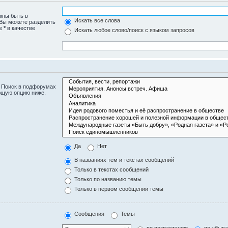
жны быть в
Искать все слова
 Вы можете разделить
те
*
в качестве
Искать любое слово/поиск с языком запросов
. Поиск в подфорумах
ющую опцию ниже.
Да
Нет
В названиях тем и текстах сообщений
Только в текстах сообщений
Только по названию темы
Только в первом сообщении темы
Сообщения
Темы