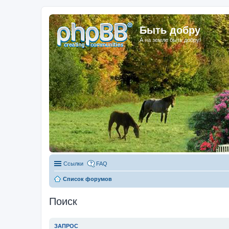
Быть добру
А на земле быть добру!
Ссылки
FAQ
Список форумов
Поиск
ЗАПРОС