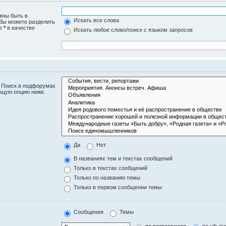
жны быть в
Искать все слова
 Вы можете разделить
те
*
в качестве
Искать любое слово/поиск с языком запросов
. Поиск в подфорумах
ющую опцию ниже.
Да
Нет
В названиях тем и текстах сообщений
Только в текстах сообщений
Только по названию темы
Только в первом сообщении темы
Сообщения
Темы