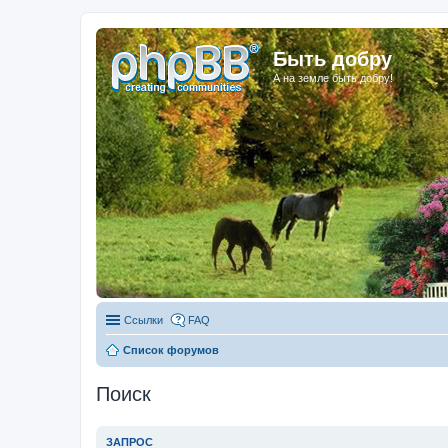
Быть добру
А на земле быть добру!
Ссылки
FAQ
Список форумов
Поиск
ЗАПРОС