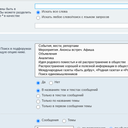
жны быть в
Искать все слова
 Вы можете разделить
те
*
в качестве
Искать любое слово/поиск с языком запросов
. Поиск в подфорумах
ющую опцию ниже.
Да
Нет
В названиях тем и текстах сообщений
Только в текстах сообщений
Только по названию темы
Только в первом сообщении темы
Сообщения
Темы