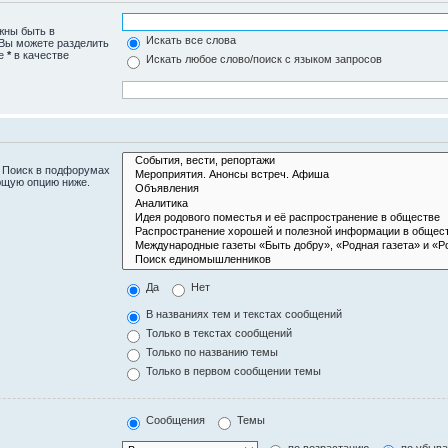
жны быть в
Искать все слова
 Вы можете разделить
те
*
в качестве
Искать любое слово/поиск с языком запросов
. Поиск в подфорумах
ющую опцию ниже.
Да
Нет
В названиях тем и текстах сообщений
Только в текстах сообщений
Только по названию темы
Только в первом сообщении темы
Сообщения
Темы