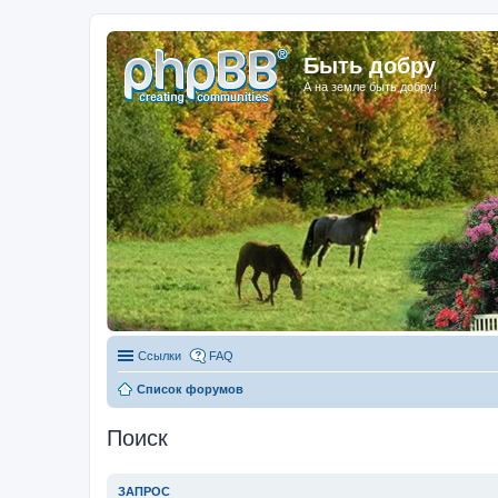
Быть добру
А на земле быть добру!
Ссылки
FAQ
Список форумов
Поиск
ЗАПРОС