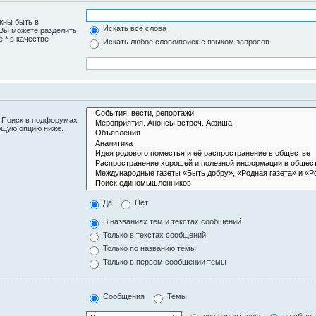
жны быть в
Искать все слова
 Вы можете разделить
те
*
в качестве
Искать любое слово/поиск с языком запросов
. Поиск в подфорумах
ющую опцию ниже.
Да
Нет
В названиях тем и текстах сообщений
Только в текстах сообщений
Только по названию темы
Только в первом сообщении темы
Сообщения
Темы