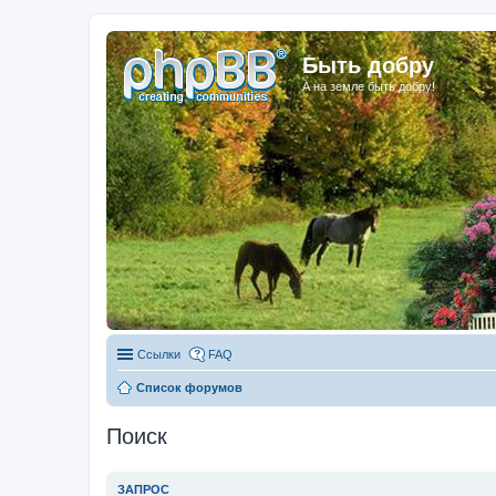
Быть добру
А на земле быть добру!
Ссылки
FAQ
Список форумов
Поиск
ЗАПРОС