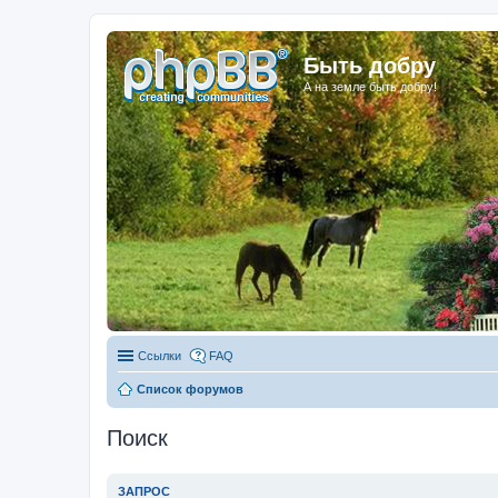
Быть добру
А на земле быть добру!
Ссылки
FAQ
Список форумов
Поиск
ЗАПРОС