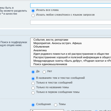
жны быть в
Искать все слова
 Вы можете разделить
те
*
в качестве
Искать любое слово/поиск с языком запросов
. Поиск в подфорумах
ющую опцию ниже.
Да
Нет
В названиях тем и текстах сообщений
Только в текстах сообщений
Только по названию темы
Только в первом сообщении темы
Сообщения
Темы