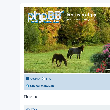
Быть добру
А на земле быть добру!
Ссылки
FAQ
Список форумов
Поиск
ЗАПРОС