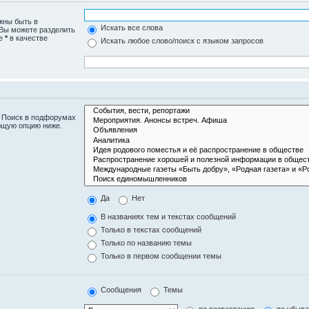
жны быть в
Искать все слова
 Вы можете разделить
те
*
в качестве
Искать любое слово/поиск с языком запросов
. Поиск в подфорумах
ющую опцию ниже.
Да
Нет
В названиях тем и текстах сообщений
Только в текстах сообщений
Только по названию темы
Только в первом сообщении темы
Сообщения
Темы