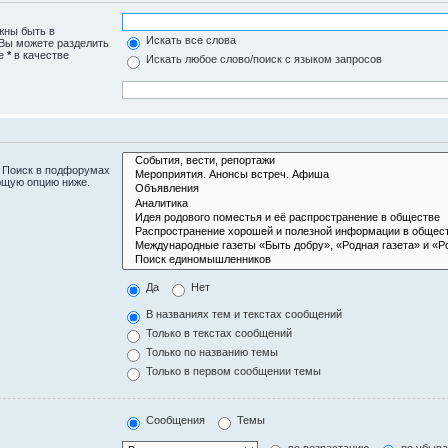
жны быть в
Искать все слова
 Вы можете разделить
те
*
в качестве
Искать любое слово/поиск с языком запросов
. Поиск в подфорумах
ющую опцию ниже.
Да
Нет
В названиях тем и текстах сообщений
Только в текстах сообщений
Только по названию темы
Только в первом сообщении темы
Сообщения
Темы