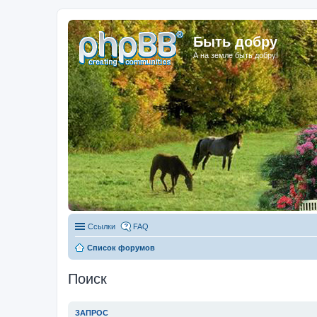
Быть добру
А на земле быть добру!
Ссылки
FAQ
Список форумов
Поиск
ЗАПРОС