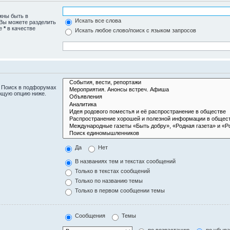
жны быть в
Искать все слова
 Вы можете разделить
те
*
в качестве
Искать любое слово/поиск с языком запросов
. Поиск в подфорумах
ющую опцию ниже.
Да
Нет
В названиях тем и текстах сообщений
Только в текстах сообщений
Только по названию темы
Только в первом сообщении темы
Сообщения
Темы