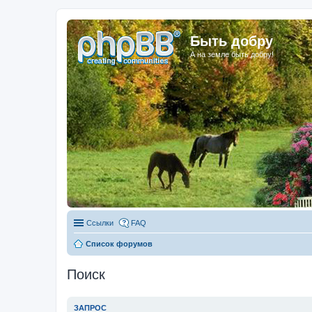
Быть добру
А на земле быть добру!
Ссылки
FAQ
Список форумов
Поиск
ЗАПРОС