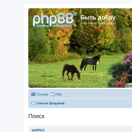
Быть добру
А на земле быть добру!
Ссылки
FAQ
Список форумов
Поиск
ЗАПРОС