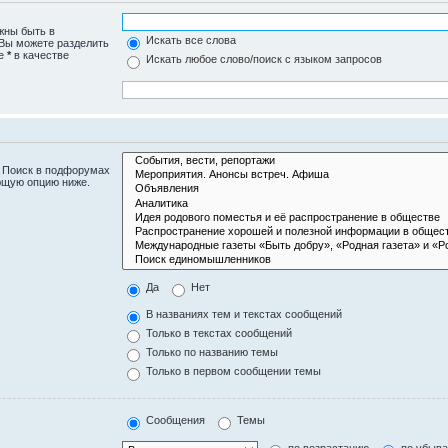
жны быть в
Искать все слова
 Вы можете разделить
те
*
в качестве
Искать любое слово/поиск с языком запросов
. Поиск в подфорумах
ющую опцию ниже.
Да
Нет
В названиях тем и текстах сообщений
Только в текстах сообщений
Только по названию темы
Только в первом сообщении темы
Сообщения
Темы