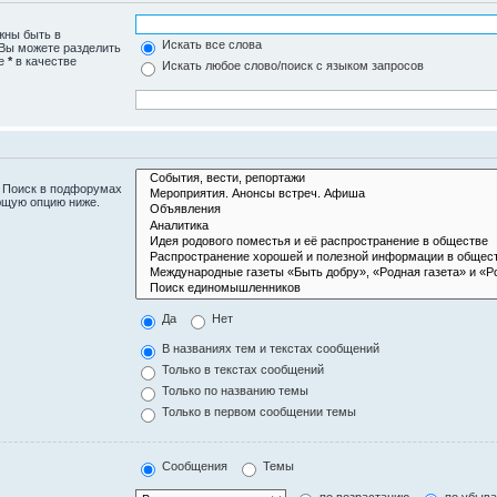
жны быть в
Искать все слова
 Вы можете разделить
те
*
в качестве
Искать любое слово/поиск с языком запросов
. Поиск в подфорумах
ющую опцию ниже.
Да
Нет
В названиях тем и текстах сообщений
Только в текстах сообщений
Только по названию темы
Только в первом сообщении темы
Сообщения
Темы