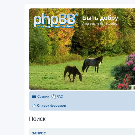
Быть добру
А на земле быть добру!
Ссылки
FAQ
Список форумов
Поиск
ЗАПРОС