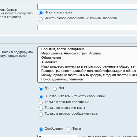
жны быть в
Искать все слова
 Вы можете разделить
те
*
в качестве
Искать любое слово/поиск с языком запросов
. Поиск в подфорумах
ющую опцию ниже.
Да
Нет
В названиях тем и текстах сообщений
Только в текстах сообщений
Только по названию темы
Только в первом сообщении темы
Сообщения
Темы