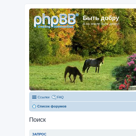
Быть добру
А на земле быть добру!
Ссылки
FAQ
Список форумов
Поиск
ЗАПРОС