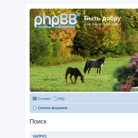
Быть добру
А на земле быть добру!
Ссылки
FAQ
Список форумов
Поиск
ЗАПРОС