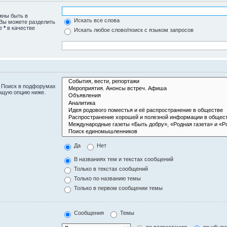
жны быть в
Искать все слова
 Вы можете разделить
те
*
в качестве
Искать любое слово/поиск с языком запросов
. Поиск в подфорумах
ющую опцию ниже.
Да
Нет
В названиях тем и текстах сообщений
Только в текстах сообщений
Только по названию темы
Только в первом сообщении темы
Сообщения
Темы