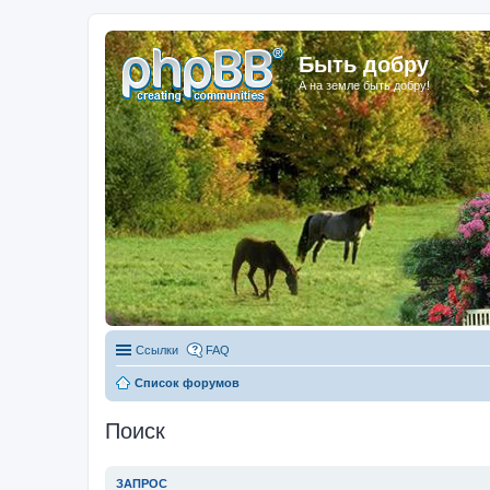
Быть добру
А на земле быть добру!
Ссылки
FAQ
Список форумов
Поиск
ЗАПРОС