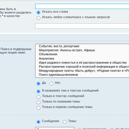
жны быть в
Искать все слова
 Вы можете разделить
те
*
в качестве
Искать любое слово/поиск с языком запросов
. Поиск в подфорумах
ющую опцию ниже.
Да
Нет
В названиях тем и текстах сообщений
Только в текстах сообщений
Только по названию темы
Только в первом сообщении темы
Сообщения
Темы