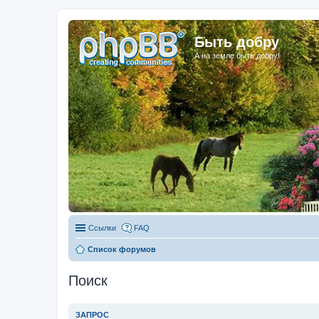
Быть добру
А на земле быть добру!
Ссылки
FAQ
Список форумов
Поиск
ЗАПРОС