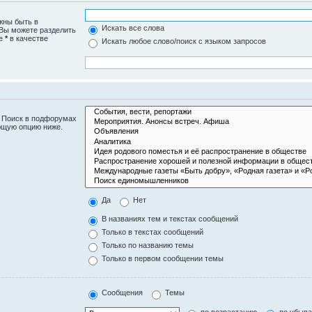
жны быть в
Искать все слова
 Вы можете разделить
те
*
в качестве
Искать любое слово/поиск с языком запросов
. Поиск в подфорумах
ющую опцию ниже.
Да
Нет
В названиях тем и текстах сообщений
Только в текстах сообщений
Только по названию темы
Только в первом сообщении темы
Сообщения
Темы