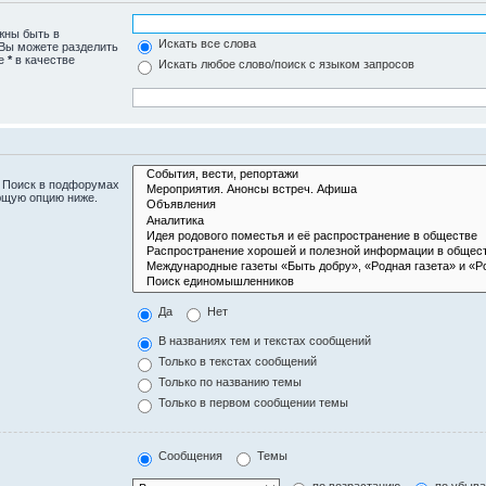
жны быть в
Искать все слова
 Вы можете разделить
те
*
в качестве
Искать любое слово/поиск с языком запросов
. Поиск в подфорумах
ющую опцию ниже.
Да
Нет
В названиях тем и текстах сообщений
Только в текстах сообщений
Только по названию темы
Только в первом сообщении темы
Сообщения
Темы