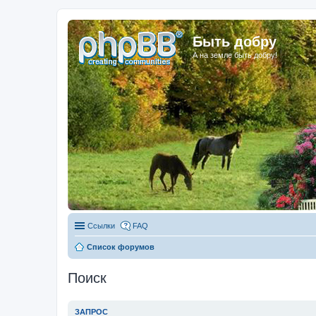
Быть добру
А на земле быть добру!
Ссылки
FAQ
Список форумов
Поиск
ЗАПРОС