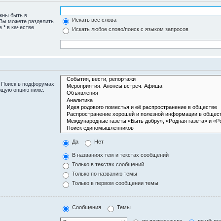
жны быть в
Искать все слова
 Вы можете разделить
те
*
в качестве
Искать любое слово/поиск с языком запросов
. Поиск в подфорумах
ющую опцию ниже.
Да
Нет
В названиях тем и текстах сообщений
Только в текстах сообщений
Только по названию темы
Только в первом сообщении темы
Сообщения
Темы