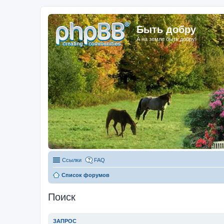
Быть добру
А на земле быть добру!
Ссылки
FAQ
Список форумов
Поиск
ЗАПРОС