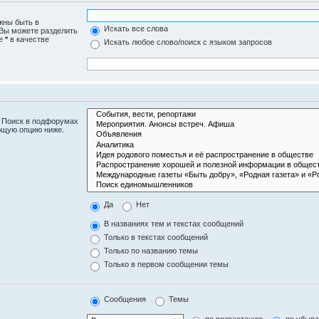
жны быть в
Искать все слова
 Вы можете разделить
те
*
в качестве
Искать любое слово/поиск с языком запросов
. Поиск в подфорумах
ющую опцию ниже.
Да
Нет
В названиях тем и текстах сообщений
Только в текстах сообщений
Только по названию темы
Только в первом сообщении темы
Сообщения
Темы