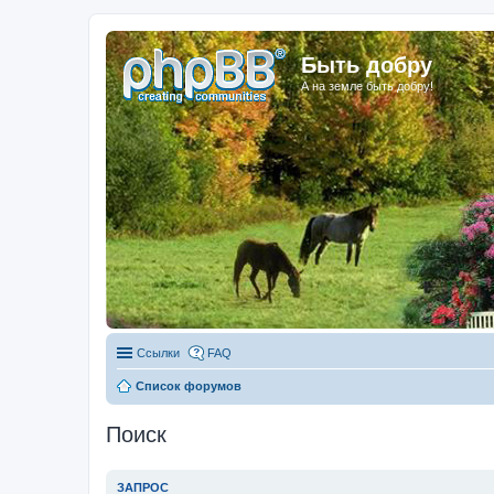
Быть добру
А на земле быть добру!
Ссылки
FAQ
Список форумов
Поиск
ЗАПРОС