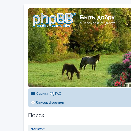
Быть добру
А на земле быть добру!
Ссылки
FAQ
Список форумов
Поиск
ЗАПРОС