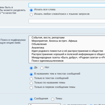
жны быть в
Искать все слова
 Вы можете разделить
те
*
в качестве
Искать любое слово/поиск с языком запросов
. Поиск в подфорумах
ющую опцию ниже.
Да
Нет
В названиях тем и текстах сообщений
Только в текстах сообщений
Только по названию темы
Только в первом сообщении темы
Сообщения
Темы