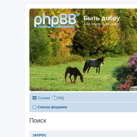
Быть добру
А на земле быть добру!
Ссылки
FAQ
Список форумов
Поиск
ЗАПРОС