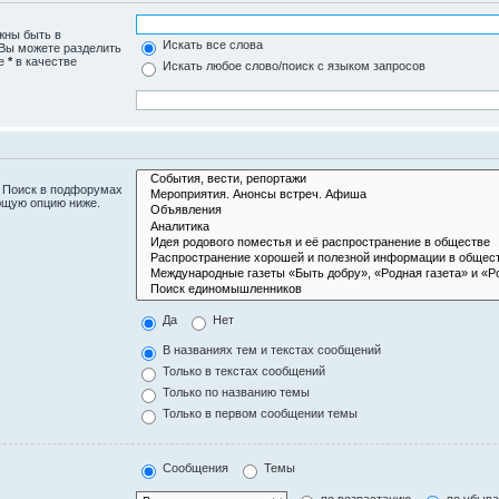
жны быть в
Искать все слова
 Вы можете разделить
те
*
в качестве
Искать любое слово/поиск с языком запросов
. Поиск в подфорумах
ющую опцию ниже.
Да
Нет
В названиях тем и текстах сообщений
Только в текстах сообщений
Только по названию темы
Только в первом сообщении темы
Сообщения
Темы