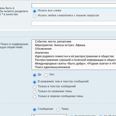
жны быть в
Искать все слова
 Вы можете разделить
те
*
в качестве
Искать любое слово/поиск с языком запросов
. Поиск в подфорумах
ющую опцию ниже.
Да
Нет
В названиях тем и текстах сообщений
Только в текстах сообщений
Только по названию темы
Только в первом сообщении темы
Сообщения
Темы