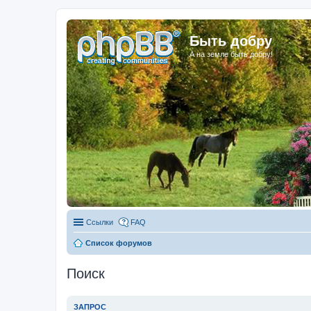
Быть добру
А на земле быть добру!
Ссылки
FAQ
Список форумов
Поиск
ЗАПРОС