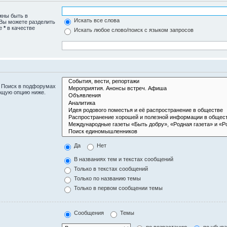
жны быть в
Искать все слова
 Вы можете разделить
те
*
в качестве
Искать любое слово/поиск с языком запросов
. Поиск в подфорумах
ющую опцию ниже.
Да
Нет
В названиях тем и текстах сообщений
Только в текстах сообщений
Только по названию темы
Только в первом сообщении темы
Сообщения
Темы