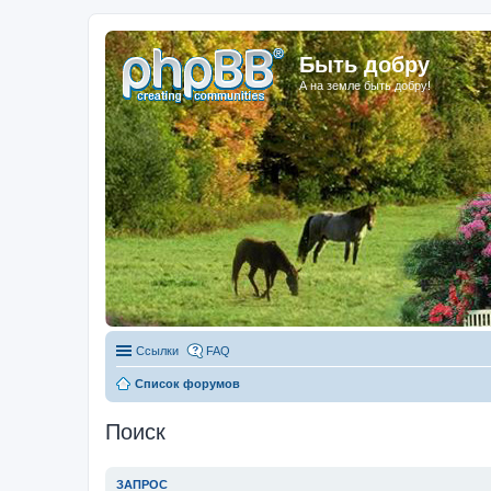
Быть добру
А на земле быть добру!
Ссылки
FAQ
Список форумов
Поиск
ЗАПРОС