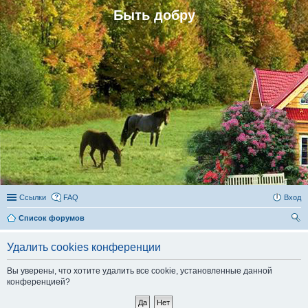
Быть добру
Ссылки
FAQ
Вход
Список форумов
ои
Удалить cookies конференции
ск
Вы уверены, что хотите удалить все cookie, установленные данной
конференцией?