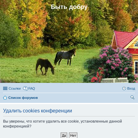
Быть добру
Ссылки
FAQ
Вход
Список форумов
ои
Удалить cookies конференции
ск
Вы уверены, что хотите удалить все cookie, установленные данной
конференцией?