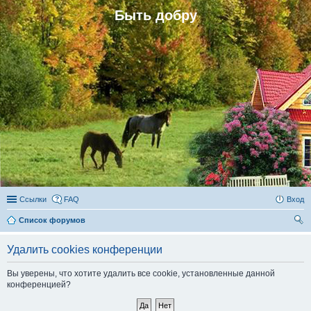
Быть добру
Ссылки
FAQ
Вход
Список форумов
ои
Удалить cookies конференции
ск
Вы уверены, что хотите удалить все cookie, установленные данной
конференцией?