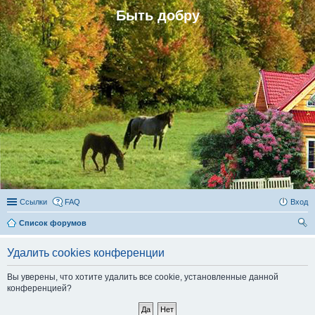
Быть добру
Ссылки
FAQ
Вход
Список форумов
ои
Удалить cookies конференции
ск
Вы уверены, что хотите удалить все cookie, установленные данной
конференцией?