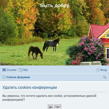
Быть добру
Ссылки
FAQ
Вход
Список форумов
ои
Удалить cookies конференции
ск
Вы уверены, что хотите удалить все cookie, установленные данной
конференцией?