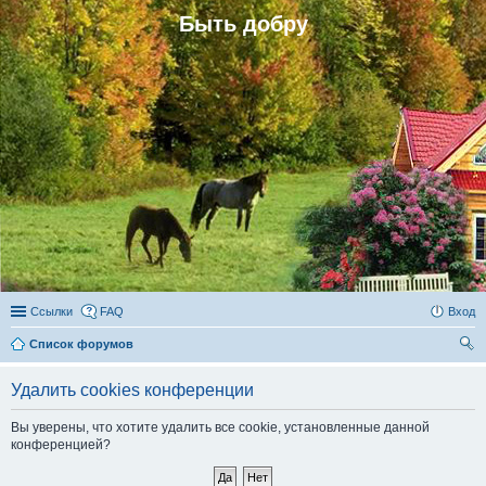
Быть добру
Ссылки
FAQ
Вход
Список форумов
ои
Удалить cookies конференции
ск
Вы уверены, что хотите удалить все cookie, установленные данной
конференцией?