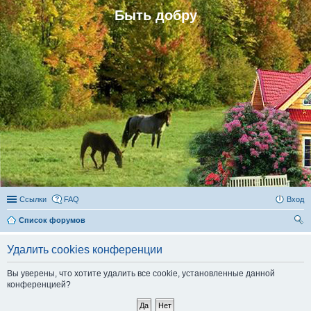
Быть добру
Ссылки
FAQ
Вход
Список форумов
ои
Удалить cookies конференции
ск
Вы уверены, что хотите удалить все cookie, установленные данной
конференцией?