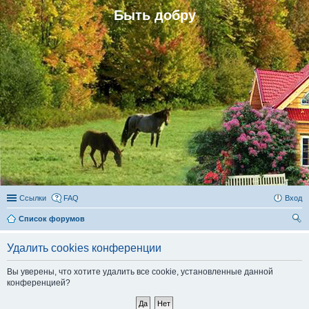
Быть добру
Ссылки
FAQ
Вход
Список форумов
ои
Удалить cookies конференции
ск
Вы уверены, что хотите удалить все cookie, установленные данной
конференцией?