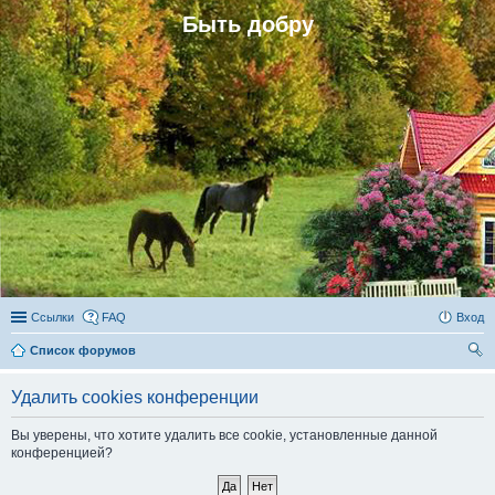
Быть добру
Ссылки
FAQ
Вход
Список форумов
ои
Удалить cookies конференции
ск
Вы уверены, что хотите удалить все cookie, установленные данной
конференцией?