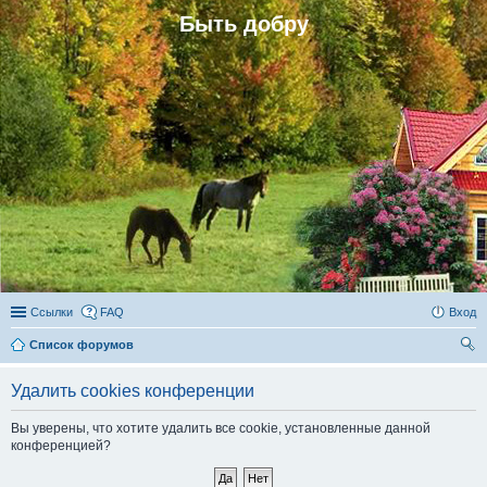
Быть добру
Ссылки
FAQ
Вход
Список форумов
ои
Удалить cookies конференции
ск
Вы уверены, что хотите удалить все cookie, установленные данной
конференцией?