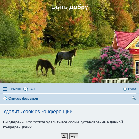
Быть добру
Ссылки
FAQ
Вход
Список форумов
ои
Удалить cookies конференции
ск
Вы уверены, что хотите удалить все cookie, установленные данной
конференцией?