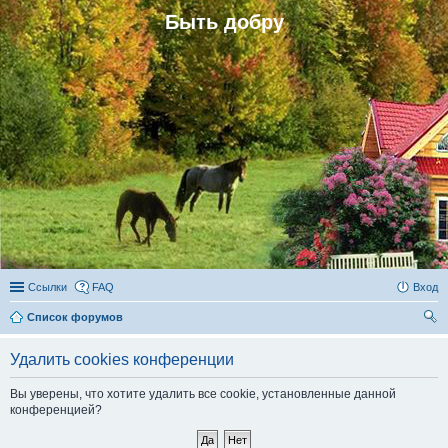
Быть добру
Ссылки
FAQ
Вход
Список форумов
ои
Удалить cookies конференции
ск
Вы уверены, что хотите удалить все cookie, установленные данной
конференцией?