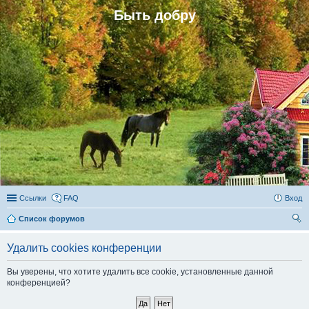
Быть добру
Ссылки
FAQ
Вход
Список форумов
ои
Удалить cookies конференции
ск
Вы уверены, что хотите удалить все cookie, установленные данной
конференцией?