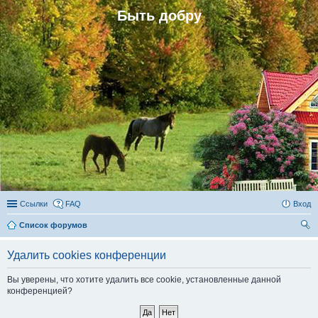
Быть добру
Ссылки
FAQ
Вход
Список форумов
ои
Удалить cookies конференции
ск
Вы уверены, что хотите удалить все cookie, установленные данной
конференцией?