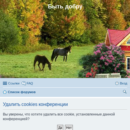
Быть добру
Ссылки
FAQ
Вход
Список форумов
ои
Удалить cookies конференции
ск
Вы уверены, что хотите удалить все cookie, установленные данной
конференцией?